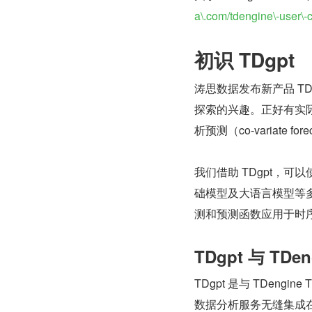
a\.com/tdengine\-user\-
初识 TDgpt
涛思数据发布新产品 TD
探索的兴趣。正好有实际
析预测（co-variate
我们借助 TDgpt，
础模型及大语言模型等多
测和预测函数应用于时
TDgpt 与 TDe
TDgpt 是与 TDeng
数据分析服务无缝集成在 T