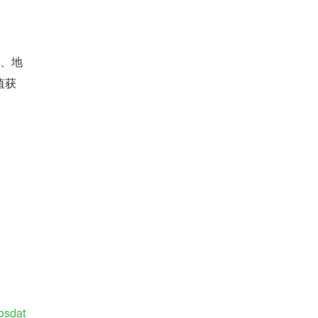
组、地
值获
aosdat