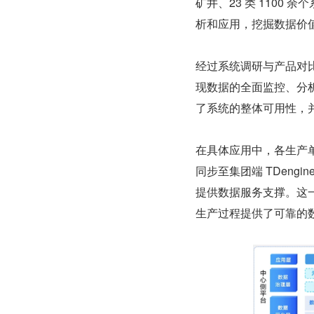
矿井、23 类 110
析和应用，挖掘数据价
经过系统调研与产品对比，
现数据的全面监控、分
了系统的整体可用性，
在具体应用中，各生产单位的
同步至集团端 TDeng
提供数据服务支撑。这
生产过程提供了可靠的