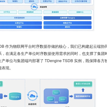
e TSDB 作为物联网平台时序数据存储的核心，我们已构建起云端协
系，在满足各生产单位时序数据使用需求的同时，也支撑了集团
单位与集团端均部署了 TDengine TSDB 实例，既保障各方
能表现。