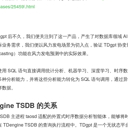
cases/25459\.html
gpt 后不久，我们便关注到了这一产品，产生了对数据库领域 AI
业务需求，我们便以风力发电场景为切入点，验证 TDgpt 协变
 forecasting）功能在风力发电预测中的实际效果。
可以使用 SQL 语句直接调用统计分析、机器学习、深度学习、时序
种分析能力，并将这些分析能力转化为 SQL 语句调用，通过
序数据。
ngine TSDB 的关系
ine TSDB 主进程 taosd 适配的外置式时序数据分析智能体，能够将
Dengine TSDB 的查询执行流程中。TDgpt 是一个无状态平