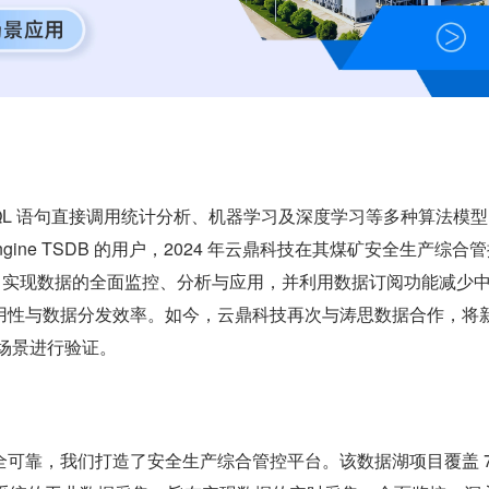
用 SQL 语句直接调用统计分析、机器学习及深度学习等多种算法模
gine TSDB 的用户，2024 年云鼎科技在其煤矿安全生产综合
ine，实现数据的全面监控、分析与应用，并利用数据订阅功能减少
用性与数据分发效率。如今，云鼎科技再次与涛思数据合作，将
发电场景进行验证。
可靠，我们打造了安全生产综合管控平台。该数据湖项目覆盖 7