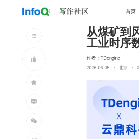
首页
从煤矿到风
移动开发
Java
开源
架构
O

工业时序
前端
AI
大数据
团队管理
查看更多

作者：
TDengine

2026-06-05
北京


