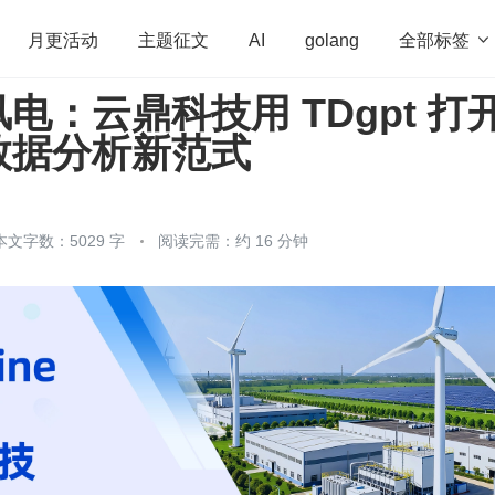
全部标签

月更活动
主题征文
AI
golang
电：云鼎科技用 TDgpt 打
penHarmony
算法
学习方法
Web3.0
高
数据分析新范式
程序员
运维
深度思考
低代码
redis
本文字数：5029 字
阅读完需：约 16 分钟