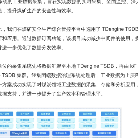
0 余个系统的工业数据采集，旨在实现数据的实时采集、全面监控、深
值，提升煤矿生产的安全性与效率。
我们在煤矿安全生产综合管控平台中选用了 TDengine TSD
析和应用。通过数据订阅功能，该项目成功减少中间件的使用，
并进一步优化了数据分发效率。
采集系统先将数据汇聚至本地 TDengine TSDB，再由 IoT
ine TSDB 集群。经集团端数据治理系统处理后，工业数据为上层
一方案成功实现了对煤炭领域工业数据的采集、存储和分析应用
数据支持，并进一步提升了生产效率和管理水平。