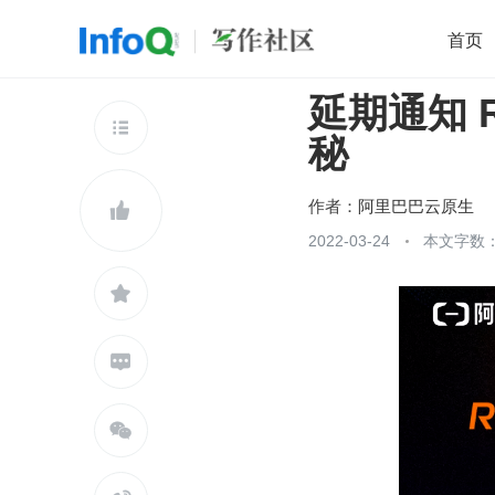
首页
延期通知 R
移动开发
Java
开源
架构
O

秘
前端
AI
大数据
团队管理
查看更多

作者：
阿里巴巴云原生

2022-03-24
本文字数：


