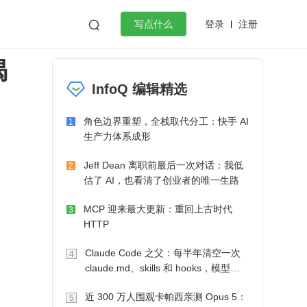
登录
注册

写点什么
揭
效工作
数据库
Python
音视频
InfoQ 编辑精选
golang
微服务架构
flutter
角色边界重塑，全栈取代分工：快手 AI
1
生产力体系成形
Jeff Dean 离职前最后一次对话：我低
2
估了 AI，也看清了创业者的唯一生路
MCP 迎来最大更新：重回上古时代
3
HTTP
Claude Code 之父：每半年清空一次
4
claude.md、skills 和 hooks，模型自
己会想办法
近 300 万人围观卡帕西亲测 Opus 5：
5