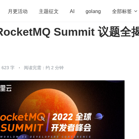
全部标签

月更活动
主题征文
AI
golang
ocketMQ Summit 议题全
penHarmony
算法
学习方法
Web3.0
高
程序员
运维
深度思考
低代码
redis
623 字
阅读完需：约 2 分钟