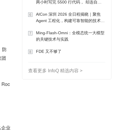
两小时写完 5500 行代码， 却连自己
写的游戏都玩不了
AICon 深圳 2026 全日程揭晓｜聚焦
6
Agent 工程化，构建可靠智能的技术路
径
Ming-Flash-Omni：全模态统一大模型
7
的关键技术与实践
，防
FDE 又不够了
8
议团
查看更多 InfoQ 精选内容 >
Roc
名企业