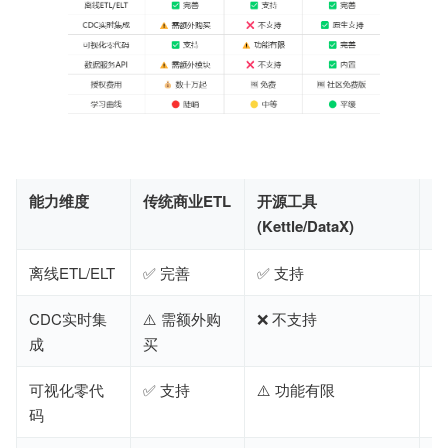
能力维度
传统商业ETL
开源工具
E
(Kettle/DataX)
离线ETL/ELT
✅ 完善
✅ 支持
✅
CDC实时集
⚠️ 需额外购
❌ 不支持
✅
成
买
可视化零代
✅ 支持
⚠️ 功能有限
✅
码