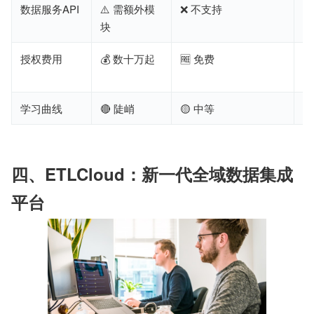
数据服务API
⚠️ 需额外模
❌ 不支持
✅
块
授权费用
💰 数十万起
🆓 免费

版
学习曲线
🔴 陡峭
🟡 中等

四、ETLCloud：新一代全域数据集成
平台