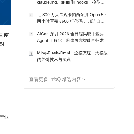
claude.md、skills 和 hooks，模型自
己会想办法
近 300 万人围观卡帕西亲测 Opus 5：
6
两小时写完 5500 行代码， 却连自己
写的游戏都玩不了
AICon 深圳 2026 全日程揭晓｜聚焦
在 
南
7
Agent 工程化，构建可靠智能的技术路
对
径
Ming-Flash-Omni：全模态统一大模型
8
的关键技术与实践
查看更多 InfoQ 精选内容 >
产业