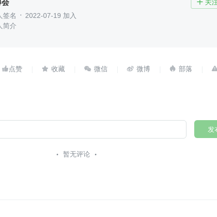
博会
关

人签名
2022-07-19 加入
人简介





发
暂无评论