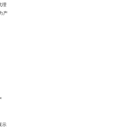
代理
力产
产
展示