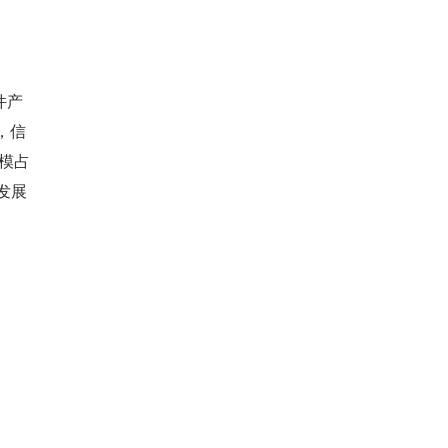
件产
，信
规模占
发展