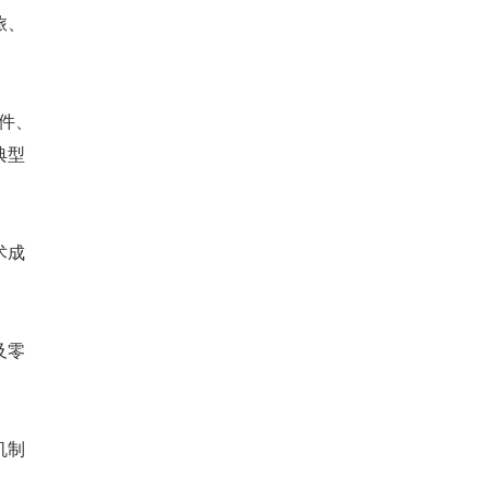
旅、
件、
典型
术成
及零
机制