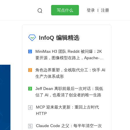
登录
注册

写点什么
效工作
数据库
Python
音视频
InfoQ 编辑精选
golang
微服务架构
flutter
MiniMax H3 团队 Reddit 被问爆：2K
1
要开源，图像模型在路上，Apache-2.0
也在考虑了
角色边界重塑，全栈取代分工：快手 AI
2
生产力体系成形
Jeff Dean 离职前最后一次对话：我低
3
估了 AI，也看清了创业者的唯一生路
MCP 迎来最大更新：重回上古时代
4
HTTP
Claude Code 之父：每半年清空一次
5