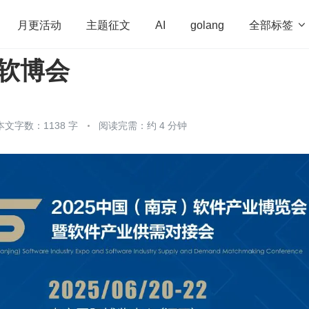
全部标签

月更活动
主题征文
AI
golang
京软博会
penHarmony
算法
学习方法
Web3.0
高
程序员
运维
深度思考
低代码
redis
本文字数：1138 字
阅读完需：约 4 分钟