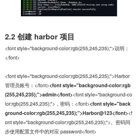
2.2 创建 harbor 项目
<font style="background-color:rgb(255,245,235);">说明：
</font>
<font style="background-color:rgb(255,245,235);">Harbor 
管理员账号：</font>
<font style="background-color:rgb
(255,245,235);">admin</font>
<font style="background-co
lor:rgb(255,245,235);">，密码：</font>
<font style="back
ground-color:rgb(255,245,235);">Harbor@123</font>
<f
ont style="background-color:rgb(255,245,235);">。密码同
步使用配置文件中的对应 password</font>