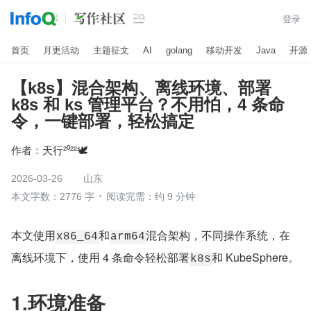

登录
首页
月更活动
主题征文
AI
golang
移动开发
Java
开源
【k8s】混合架构、离线环境、部署
k8s 和 ks 管理平台？不用怕，4 条命
令，一键部署，轻松搞定
作者：
天行²⁰²²🕊
2026-03-26
山东
本文字数：2776 字
阅读完需：约 9 分钟
本文使用
和
混合架构，不同操作系统，在
x86_64
arm64
离线环境下，使用 4 条命令轻松部署
和 KubeSphere。
k8s
1.环境准备