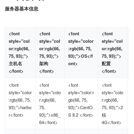
服务器基本信息
<font
<font
<font
<font
<
style="col
style="col
style="color
style="col
s
or:rgb(66,
or:rgb(66,
:rgb(66, 75,
or:rgb(66,
:
75, 93);">
75, 93);">
93);">OS</f
75, 93);">
9
主机名
架构
ont>
配置
n
</font>
</font>
</font>
<font
<font
<font
<font
<
style="color
style="colo
style="color:r
style="colo
s
:rgb(66, 75,
r:rgb(66,
gb(66, 75,
r:rgb(66,
r
93);">harbo
75,
93);">CentO
75, 93);">2
9
r</font>
93);">x86_
S 8.2 </font>
核
8
64</font>
4G</font>
>