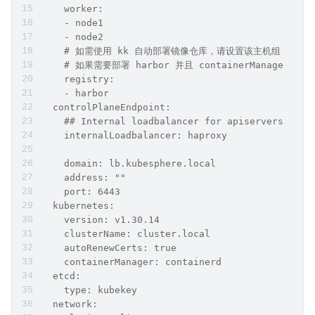
    worker:
    - node1
    - node2
    # 如需使用 kk 自动部署镜像仓库，请设置该主机组 （
    # 如果需要部署 harbor 并且 containerManager 为
    registry:
    - harbor
  controlPlaneEndpoint:
    ## Internal loadbalancer for apiservers 
    internalLoadbalancer: haproxy
    domain: lb.kubesphere.local
    address: ""
    port: 6443
  kubernetes:
    version: v1.30.14
    clusterName: cluster.local
    autoRenewCerts: true
    containerManager: containerd
  etcd:
    type: kubekey
  network: