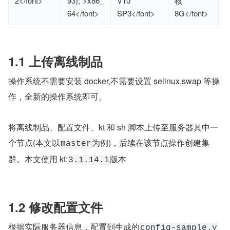
2</font>
93);">x86_
V10
核
8
64</font>
SP3</font>
8G</font>
>
1.1 上传离线制品
操作系统不需要安装 docker,不需要设置 selinux,swap 等操
作，全新的操作系统即可。
将离线制品、配置文件、kt 和 sh 脚本上传至服务器其中一
个节点(本文以
为例)，后续在该节点操作创建集
master
群。本文使用 kt:
版本
3.1.14.1
1.2 修改配置文件
根据实际服务器信息，配置到生成的
config-sample.y