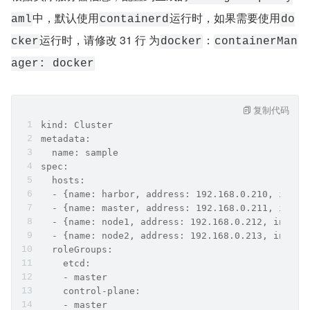
中，默认使用
运行时，如果需要使用
aml
containerd
do
运行时，请修改 31 行 为
：
cker
docker
containerMan
ager: docker
复制代码
kind: Cluster
metadata:
  name: sample
spec:
  hosts:
  - {name: harbor, address: 192.168.0.210, inter
  - {name: master, address: 192.168.0.211, inter
  - {name: node1, address: 192.168.0.212, intern
  - {name: node2, address: 192.168.0.213, intern
  roleGroups:
    etcd:
    - master
    control-plane:
    - master