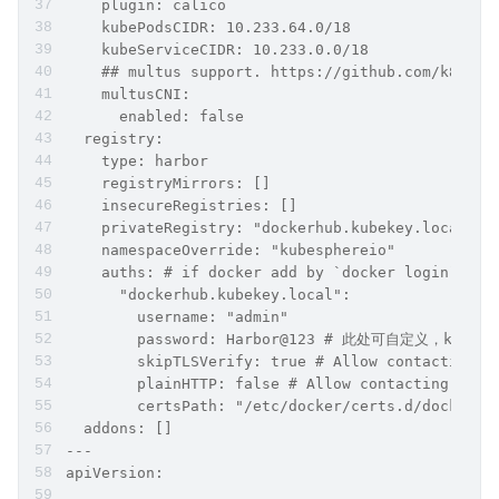
    plugin: calico
    kubePodsCIDR: 10.233.64.0/18
    kubeServiceCIDR: 10.233.0.0/18
    ## multus support. https://github.com/k8snet
    multusCNI:
      enabled: false
  registry:
    type: harbor
    registryMirrors: []
    insecureRegistries: []
    privateRegistry: "dockerhub.kubekey.local"
    namespaceOverride: "kubesphereio"
    auths: # if docker add by `docker login`, if
      "dockerhub.kubekey.local":
        username: "admin"
        password: Harbor@123 # 此处可自定义，kk3.1
        skipTLSVerify: true # Allow contacting r
        plainHTTP: false # Allow contacting regi
        certsPath: "/etc/docker/certs.d/dockerhu
  addons: []
---
apiVersion: