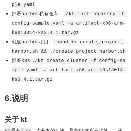
ple.yaml
部署
私有仓库：
harbor
./kt init registry -f 
config-sample.yaml -a artifact-x86-arm-
k8s13014-ks3.4.1.tar.gz
创建
项目：
harbor
chmod +x create_project_
harbor.sh && ./create_project_harbor.sh
部署
:
k8s
./kt create cluster -f config-sa
mple.yaml -a artifact-x86-arm-k8s13014-
ks3.4.1.tar.gz
6.说明
关于 kt
是基于
二次开发的产物，具备
的所有功能。二开