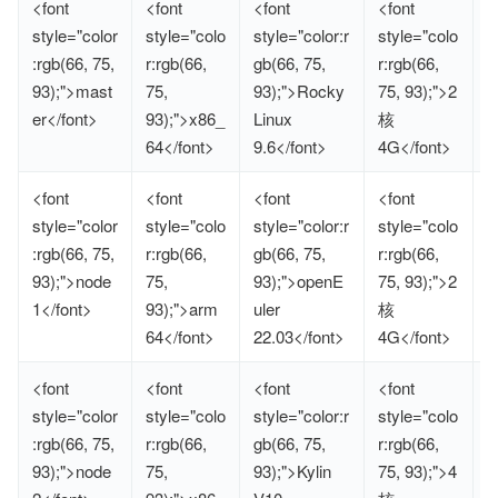
<font
<font
<font
<font
<
style="color
style="colo
style="color:r
style="colo
s
:rgb(66, 75,
r:rgb(66,
gb(66, 75,
r:rgb(66,
r
93);">mast
75,
93);">Rocky
75, 93);">2
9
er</font>
93);">x86_
Linux
核
8
64</font>
9.6</font>
4G</font>
>
<font
<font
<font
<font
<
style="color
style="colo
style="color:r
style="colo
s
:rgb(66, 75,
r:rgb(66,
gb(66, 75,
r:rgb(66,
r
93);">node
75,
93);">openE
75, 93);">2
9
1</font>
93);">arm
uler
核
8
64</font>
22.03</font>
4G</font>
>
<font
<font
<font
<font
<
style="color
style="colo
style="color:r
style="colo
s
:rgb(66, 75,
r:rgb(66,
gb(66, 75,
r:rgb(66,
r
93);">node
75,
93);">Kylin
75, 93);">4
9