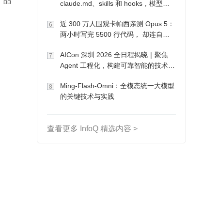
claude.md、skills 和 hooks，模型自
己会想办法
近 300 万人围观卡帕西亲测 Opus 5：
6
两小时写完 5500 行代码， 却连自己
写的游戏都玩不了
AICon 深圳 2026 全日程揭晓｜聚焦
7
Agent 工程化，构建可靠智能的技术路
径
Ming-Flash-Omni：全模态统一大模型
8
的关键技术与实践
查看更多 InfoQ 精选内容 >