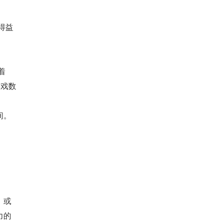
得益
着
游戏数
间。
，或
力的