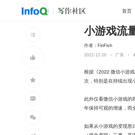
首页
小游戏流
移动开发
Java
开源
架构
O

前端
AI
大数据
团队管理
作者：
FinFish
查看更多
2022-12-20
广东


根据《2022 微信小

次，特别是在持续出现
此外仅看微信小游戏的商业

年保持可观的增速，而全

如果从小游戏的变现形式上
（混合变现）三类，其