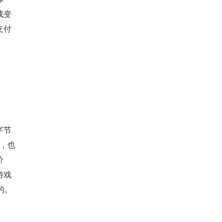
成变
支付
字节
后，也
价
游戏
的。