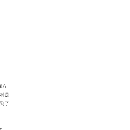
现方
二种是
到了 
体