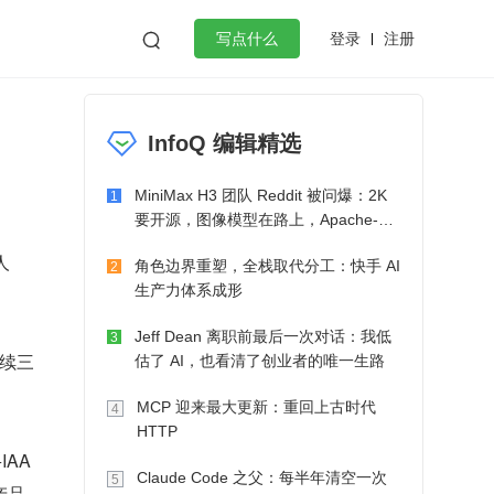
登录
注册

写点什么
效工作
数据库
Python
音视频
InfoQ 编辑精选
golang
微服务架构
flutter
MiniMax H3 团队 Reddit 被问爆：2K
1
要开源，图像模型在路上，Apache-2.0
也在考虑了
人
角色边界重塑，全栈取代分工：快手 AI
2
生产力体系成形
Jeff Dean 离职前最后一次对话：我低
3
连续三
估了 AI，也看清了创业者的唯一生路
MCP 迎来最大更新：重回上古时代
4
HTTP
IAA
Claude Code 之父：每半年清空一次
5
产品