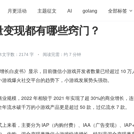
全部标签

月更活动
主题征文
AI
golang
量变现都有哪些窍门？
penHarmony
算法
学习方法
Web3.0
高
程序员
运维
深度思考
低代码
redis
本文字数：2174 字
阅读完需：约 7 分钟
游戏增长白皮书》显示，目前微信小游戏开发者数量已经超过 10 万
小游戏爆火社交平台的趋势下，小游戏发展势头强劲。
规模，2022 年相较于 2021 年实现了超 30%的商业增长，
年流水破千万的小游戏产品更是超过 50 款，过亿流水 7 款。
来看，主要分为 IAP（内购付费）、IAA（广告变现）、IAP+
中，内购、混合变现类微信小游戏快速增长，特别是混合变现类