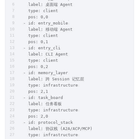
    label: 桌面端 Agent
    type: client
    pos: 0,0
  - id: entry_mobile
    label: 移动端 Agent
    type: client
    pos: 0,1
  - id: entry_cli
    label: CLI Agent
    type: client
    pos: 0,2
  - id: memory_layer
    label: 跨 Session 记忆层
    type: infrastructure
    pos: 2,1
  - id: task_board
    label: 任务看板
    type: infrastructure
    pos: 2,0
  - id: protocol_stack
    label: 协议栈 (A2A/ACP/MCP)
    type: infrastructure