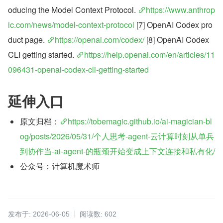
oducing the Model Context Protocol. 
https://www.anthrop
ic.com/news/model-context-protocol
 [7] OpenAI Codex pro
duct page. 
https://openai.com/codex/
 [8] OpenAI Codex 
CLI getting started. 
https://help.openai.com/en/articles/11
096431-openai-codex-cli-getting-started
延伸入口
原文归档：
https://tobemagic.github.io/ai-magician-bl
og/posts/2026/05/31/个人思考-agent-云计算时刻从单兵
到协作当-ai-agent-的瓶颈开始变成上下文连接和私有化/
公众号：计算机魔术师
发布于: 2026-06-05
阅读数: 602