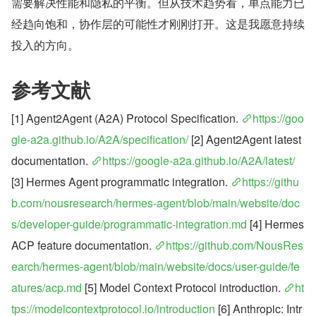
需要解决性能和隐私的平衡。但从技术趋势看，单点能力已
经趋向饱和，协作层的可能性才刚刚打开。这是我愿意持续
投入的方向。
参考文献
[1] Agent2Agent (A2A) Protocol Specification. 
https://goo
gle-a2a.github.io/A2A/specification/
 [2] Agent2Agent latest 
documentation. 
https://google-a2a.github.io/A2A/latest/
[3] Hermes Agent programmatic integration. 
https://githu
b.com/nousresearch/hermes-agent/blob/main/website/doc
s/developer-guide/programmatic-integration.md
 [4] Hermes 
ACP feature documentation. 
https://github.com/NousRes
earch/hermes-agent/blob/main/website/docs/user-guide/fe
atures/acp.md
 [5] Model Context Protocol introduction. 
ht
tps://modelcontextprotocol.io/introduction
 [6] Anthropic: Intr