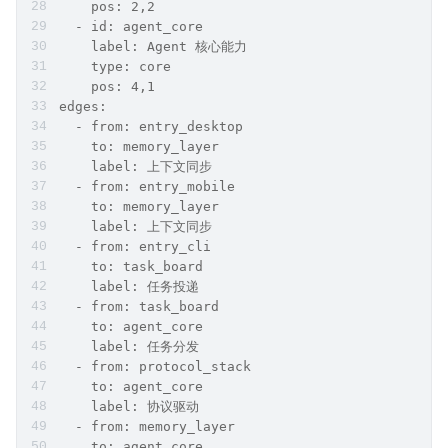
    pos: 2,2
  - id: agent_core
    label: Agent 核心能力
    type: core
    pos: 4,1
edges:
  - from: entry_desktop
    to: memory_layer
    label: 上下文同步
  - from: entry_mobile
    to: memory_layer
    label: 上下文同步
  - from: entry_cli
    to: task_board
    label: 任务投递
  - from: task_board
    to: agent_core
    label: 任务分发
  - from: protocol_stack
    to: agent_core
    label: 协议驱动
  - from: memory_layer
    to: agent_core