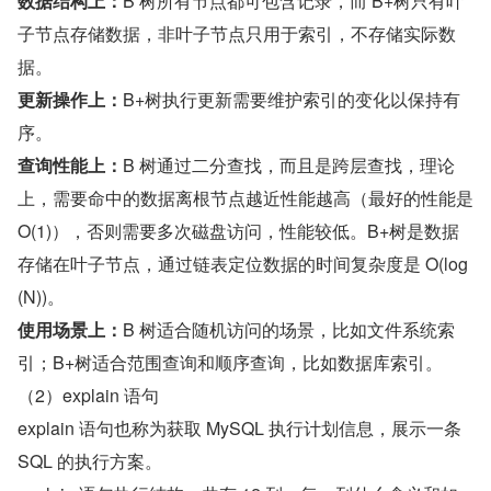
数据结构上：
B 树所有节点都可包含记录，而 B+树只有叶
子节点存储数据，非叶子节点只用于索引，不存储实际数
据。
更新操作上：
B+树执行更新需要维护索引的变化以保持有
序。
查询性能上：
B 树通过二分查找，而且是跨层查找，理论
上，需要命中的数据离根节点越近性能越高（最好的性能是 
O(1)），否则需要多次磁盘访问，性能较低。B+树是数据
存储在叶子节点，通过链表定位数据的时间复杂度是 O(log
(N))。
使用场景上：
B 树适合随机访问的场景，比如文件系统索
引；B+树适合范围查询和顺序查询，比如数据库索引。
（2）explain 语句
explain 语句也称为获取 MySQL 执行计划信息，展示一条 
SQL 的执行方案。