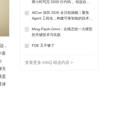
两小时写完 5500 行代码， 却连自己
写的游戏都玩不了
AICon 深圳 2026 全日程揭晓｜聚焦
6
Agent 工程化，构建可靠智能的技术路
径
Ming-Flash-Omni：全模态统一大模型
7
的关键技术与实践
FDE 又不够了
8
丰富
出
查看更多 InfoQ 精选内容 >
聊天
就是
要讲