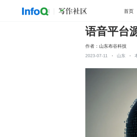
首页
语音平台
移动开发
Java
开源
架构
O
前端
AI
大数据
团队管理
作者：
山东布谷科技
查看更多
2023-07-11
山东
