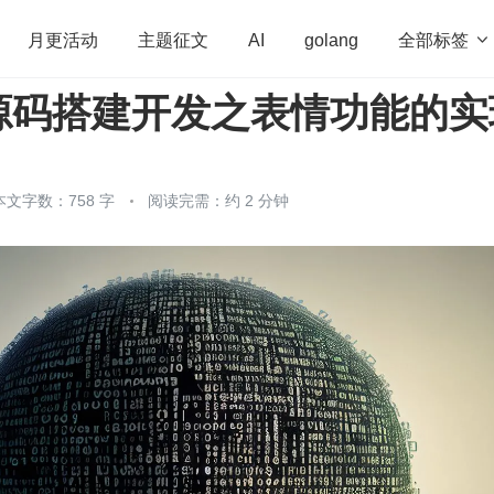
全部标签

月更活动
主题征文
AI
golang
源码搭建开发之表情功能的实
penHarmony
算法
学习方法
Web3.0
高
程序员
运维
深度思考
低代码
redis
本文字数：758 字
阅读完需：约 2 分钟