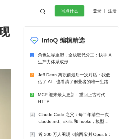
登录
注册

写点什么
现
效工作
数据库
Python
音视频
InfoQ 编辑精选
golang
微服务架构
flutter
角色边界重塑，全栈取代分工：快手 AI
1
生产力体系成形
Jeff Dean 离职前最后一次对话：我低
2
估了 AI，也看清了创业者的唯一生路
MCP 迎来最大更新：重回上古时代
3
HTTP
Claude Code 之父：每半年清空一次
4
claude.md、skills 和 hooks，模型自
己会想办法
近 300 万人围观卡帕西亲测 Opus 5：
5