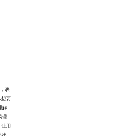
己想要
理解
易理
，让用
达出