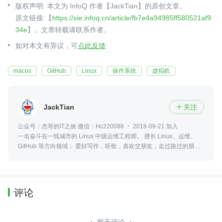
版权声明: 本文为 InfoQ 作者【JackTian】的原创文章。
原文链接:【
https://xie.infoq.cn/article/fb7e4a94985ff580521af9
34e
】。文章转载请联系作者。
如对本文有异议，可
点此反馈
macos
GitHub
Linux
操作系统
虚拟机
JackTian
关注

公众号：杰哥的IT之旅 微信：Hc220088
2018-09-21 加入
一名奋斗在一线城市的 Linux 中级运维工程师。 擅长 Linux、运维、
GitHub 等方向领域； 爱好写作，听歌，喜欢交朋友，走过路过的朋
友，也可以通过我的签名添加我的微信，畅聊你我之间的故事。
评论
暂无评论