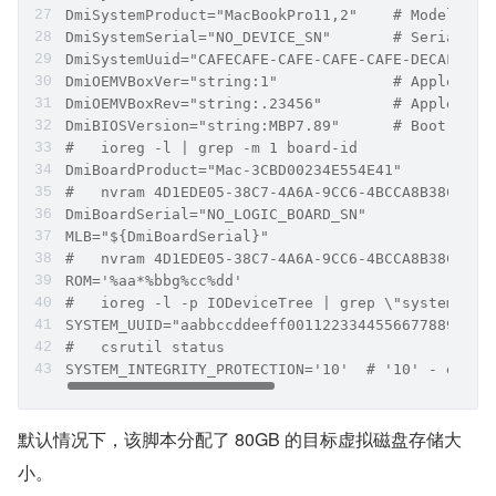
DmiSystemProduct="MacBookPro11,2"    # Model Ide
DmiSystemSerial="NO_DEVICE_SN"       # Serial Nu
DmiSystemUuid="CAFECAFE-CAFE-CAFE-CAFE-DECAFFDEC
DmiOEMVBoxVer="string:1"             # Apple ROM
DmiOEMVBoxRev="string:.23456"        # Apple ROM
DmiBIOSVersion="string:MBP7.89"      # Boot ROM 
#   ioreg -l | grep -m 1 board-id
DmiBoardProduct="Mac-3CBD00234E554E41"
#   nvram 4D1EDE05-38C7-4A6A-9CC6-4BCCA8B38C14:M
DmiBoardSerial="NO_LOGIC_BOARD_SN"
MLB="${DmiBoardSerial}"
#   nvram 4D1EDE05-38C7-4A6A-9CC6-4BCCA8B38C14:R
ROM='%aa*%bbg%cc%dd'
#   ioreg -l -p IODeviceTree | grep \"system-id
SYSTEM_UUID="aabbccddeeff00112233445566778899"
#   csrutil status
SYSTEM_INTEGRITY_PROTECTION='10'  # '10' - enabl
默认情况下，该脚本分配了 80GB 的目标虚拟磁盘存储大
小。