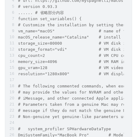
# url: https://github.com/myspaghetti/macos-virt
# version 0.93.3
...... # 省略部分内容
function set_variables() {
# Customize the installation by setting these va
vm_name="macOS"                  # name of the V
macOS_release_name="Catalina"    # install "High
storage_size=80000               # VM disk image
storage_format="vdi"             # VM disk image
cpu_count=2                      # VM CPU cores,
memory_size=4096                 # VM RAM in MB,
gpu_vram=128                     # VM video RAM 
resolution="1280x800"            # VM display re
# The following commented commands, when execute
# may provide the values for NVRAM and other par
# iMessage, and other connected Apple applicatio
# Parameters taken from a genuine Mac may result
# message if they do not match the genuine Mac e
# Non-genuine yet genuine-like parameters usuall
#   system_profiler SPHardwareDataType
DmiSystemFamily="MacBook Pro"        # Model Nam