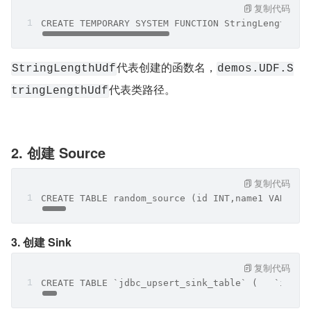
复制代码
CREATE TEMPORARY SYSTEM FUNCTION StringLengthUdf
代表创建的函数名，
StringLengthUdf
demos.UDF.S
代表类路径。
tringLengthUdf
2. 创建 Source
复制代码
CREATE TABLE random_source (id INT,name1 VARC
3. 创建 Sink
复制代码
CREATE TABLE `jdbc_upsert_sink_table` (   `id