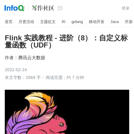

登录
首页
月更活动
主题征文
AI
golang
移动开发
Java
开源
Flink 实践教程 - 进阶（8）：自定义标
量函数（UDF）
作者：
腾讯云大数据
2022-02-24
本文字数：2069 字
阅读完需：约 7 分钟