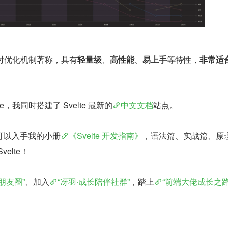
编译时优化机制著称，具有
轻量级
、
高性能
、
易上手
等特性，
非常适
e，我同时搭建了 Svelte 最新的
中文文档
站点。
可以入手我的小册
《Svelte 开发指南》
，语法篇、实战篇、原
elte！
朋友圈”
、加入
“冴羽·成长陪伴社群”
，踏上
“前端大佬成长之路