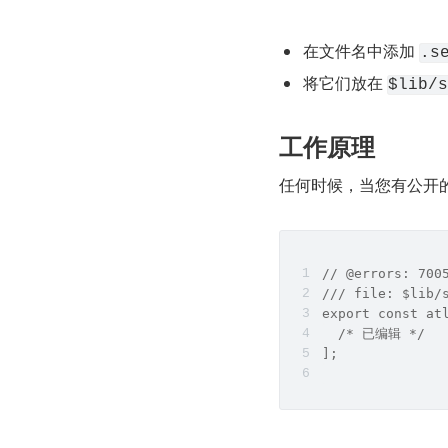
在文件名中添加 
.s
将它们放在 
$lib/s
工作原理
任何时候，当您有公开的
// @errors: 700
/// file: $lib/
export const at
  /* 已编辑 */
];