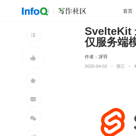
首页
Svelte
移动开发
Java
开源
架构
O

仅服务端
前端
AI
大数据
团队管理
查看更多

作者：
冴羽

2025-04-02
浙江


