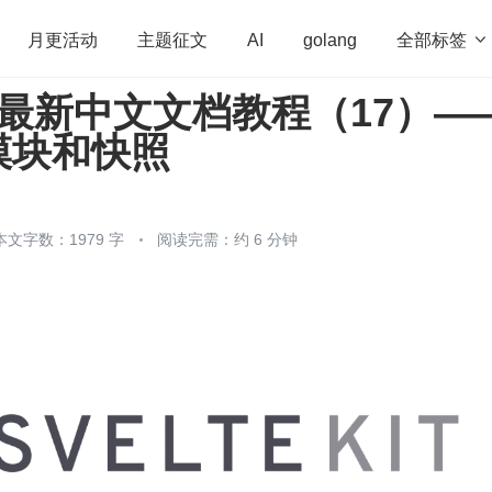
全部标签

月更活动
主题征文
AI
golang
Kit 最新中文文档教程（17）—
penHarmony
算法
学习方法
Web3.0
高
模块和快照
程序员
运维
深度思考
低代码
redis
本文字数：1979 字
阅读完需：约 6 分钟