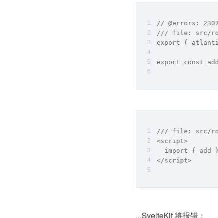
// @errors: 230
/// file: src/r
export { atlant
export const ad
/// file: src/r
<script>
  import { add 
</script>
...SvelteKit 将报错：