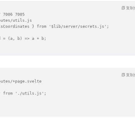
复制
7 7006 7005
outes/utils.js
isCoordinates } from '$lib/server/secrets.js';
d = (a, b) => a + b;
复制
outes/+page.svelte
} from './utils.js';