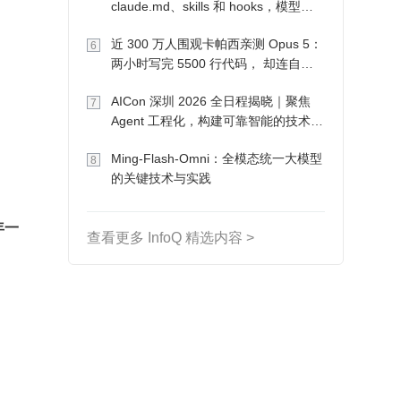
claude.md、skills 和 hooks，模型自
己会想办法
近 300 万人围观卡帕西亲测 Opus 5：
6
两小时写完 5500 行代码， 却连自己
写的游戏都玩不了
AICon 深圳 2026 全日程揭晓｜聚焦
7
Agent 工程化，构建可靠智能的技术路
径
Ming-Flash-Omni：全模态统一大模型
8
的关键技术与实践
 年一
查看更多 InfoQ 精选内容 >