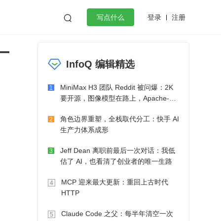
登录
注册

写点什么
—
效工作
数据库
Python
音视频
InfoQ 编辑精选
golang
微服务架构
flutter
MiniMax H3 团队 Reddit 被问爆：2K
1
要开源，图像模型在路上，Apache-2.0
也在考虑了
角色边界重塑，全栈取代分工：快手 AI
2
生产力体系成形
Jeff Dean 离职前最后一次对话：我低
3
估了 AI，也看清了创业者的唯一生路
MCP 迎来最大更新：重回上古时代
4
HTTP
Claude Code 之父：每半年清空一次
5