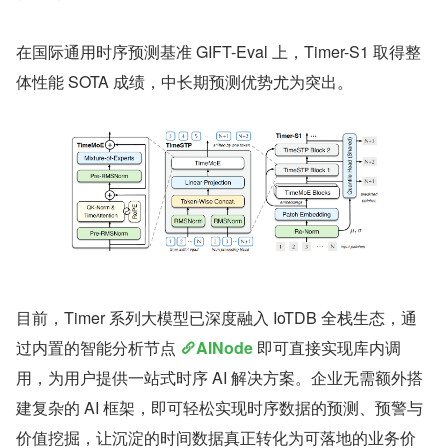
在国际通用时序预测基准 GIFT-Eval 上，Timer-S1 取得整
体性能 SOTA 成绩，中长期预测优势尤为突出。
目前，Timer 系列大模型已深度融入 IoTDB 全栈生态，通
过内置的智能分析节点 
AINode
 即可直接实现库内调
用，为用户提供一站式时序 AI 解决方案。企业无需额外搭
建复杂的 AI 框架，即可轻松实现时序数据的预测、预警与
价值挖掘，让沉淀的时间数据真正转化为可落地的业务价