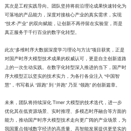
其次是工程实践导向。团队坚持将前沿理论成果快速转化为
可落地的产品能力，深度对接核心产业的真实需求，实现 
“技术-产业” 的双向赋能，让创新不再停留在实验室，而是
真正服务于千行百业的数字化转型。
此次“多维时序大数据深度学习理论与方法”项目获奖，正是
对国产时序大模型技术成果的权威认可，更是自主创新道路
上的一次生动实践。在数字化转型深入推进的当下，国产时
序大模型正以坚实的技术实力，为各行各业注入 “中国智
慧”，书写着从 “跟跑” 到 “并跑” 乃至 “领跑” 的创新篇章。
未来，团队将持续深化 Timer 大模型的技术迭代，进一步
优化其在低资源场景、实时推理、多模态时序融合等方面的
能力，推动国产时序大模型技术走向更广阔的产业场景，为
我国重点领域数字经济的高质量、高智能发展提供更坚实的