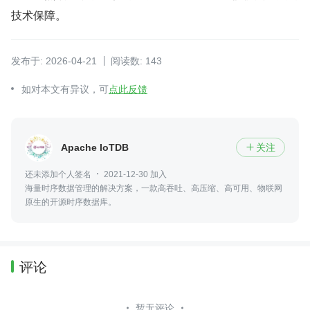
技术保障。
发布于: 2026-04-21
阅读数: 143
如对本文有异议，可
点此反馈
Apache IoTDB
关注

还未添加个人签名
2021-12-30 加入
海量时序数据管理的解决方案，一款高吞吐、高压缩、高可用、物联网
原生的开源时序数据库。
评论
暂无评论