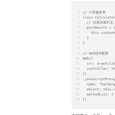
// 计算服务类
class Calculato
  // 结果回调方法
  postResult = 
    this.contex
  }
}
// Web组件配置
Web({
  src: $rawfile
  controller: t
})
.javaScriptProx
  name: "harmon
  object: this.
  methodList: [
})