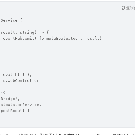
复制
rService {
(result: string) => {
t.eventHub.emit('formulaEvaluated', result);
('eval.html'),
his.webController
y({
yBridge",
calculatorService,
'postResult']