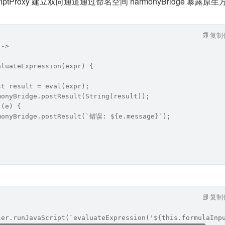
iptProxy 建立双向通道通过命名空间 harmonyBridge 暴露原生
复制
-->
aluateExpression(expr) {
st result = eval(expr);
monyBridge.postResult(String(result));
 (e) {
monyBridge.postResult(`错误: ${e.message}`);
复制
ler.runJavaScript(`evaluateExpression('${this.formulaInp