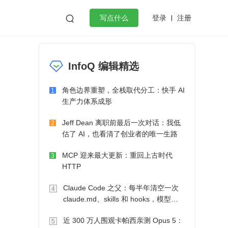
登录
注册

写点什么
效工作
数据库
Python
音视频
InfoQ 编辑精选
golang
微服务架构
flutter
角色边界重塑，全栈取代分工：快手 AI
1
生产力体系成形
Jeff Dean 离职前最后一次对话：我低
2
估了 AI，也看清了创业者的唯一生路
MCP 迎来最大更新：重回上古时代
3
HTTP
Claude Code 之父：每半年清空一次
4
claude.md、skills 和 hooks，模型自
己会想办法
近 300 万人围观卡帕西亲测 Opus 5：
5