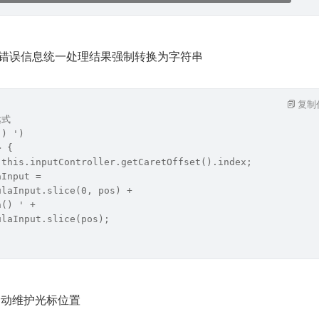
val 执行错误信息统一处理结果强制转换为字符串
复制
达式
() ')
> {
 this.inputController.getCaretOffset().index;
aInput =
ulaInput.slice(0, pos) +
n() ' +
ulaInput.slice(pos);
自动维护光标位置