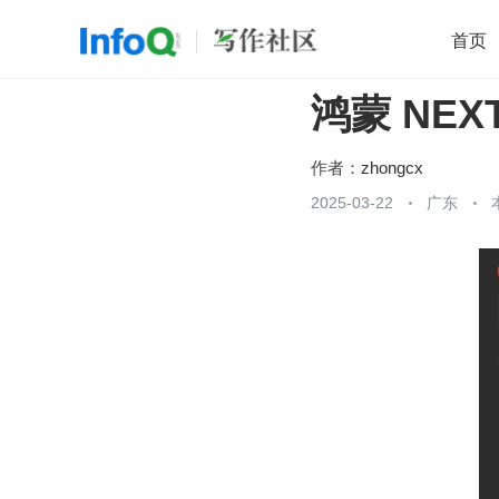
首页
鸿蒙 NE
移动开发
Java
开源
架构
O
前端
AI
大数据
团队管理
作者：
zhongcx
查看更多
2025-03-22
广东
