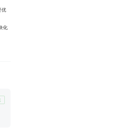
要优
块化
注