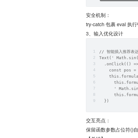
安全机制：
try-catch 包裹 e
3、输入优化设计
// 智能插入推荐表
Text(' Math.sin
  .onClick(() =
    const pos =
    this.formul
      this.form
      ' Math.si
      this.form
  })
交互亮点：
保留函数参数占位符()