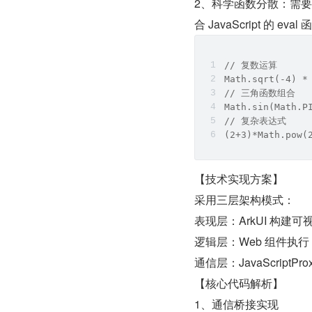
2、科学函数分散：需要多
合 JavaScript 
// 复数运算
Math.sqrt(-4) *
// 三角函数组合
Math.sin(Math.P
// 复杂表达式
(2+3)*Math.pow(
【技术实现方案】
采用三层架构模式：
表现层：ArkUI 构建可
逻辑层：Web 组件执行 Ja
通信层：JavaScriptP
【核心代码解析】
1、通信桥接实现