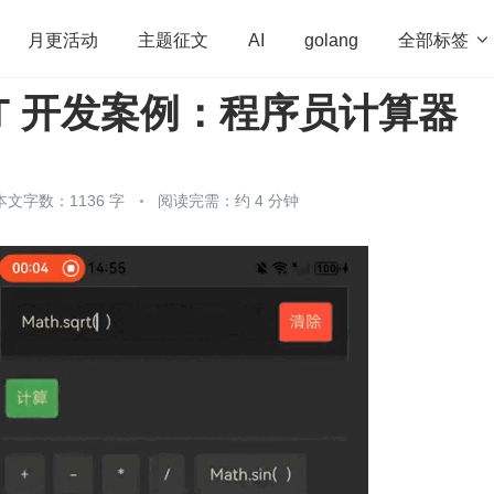
全部标签

月更活动
主题征文
AI
golang
XT 开发案例：程序员计算器
penHarmony
算法
学习方法
Web3.0
高
程序员
运维
深度思考
低代码
redis
本文字数：1136 字
阅读完需：约 4 分钟