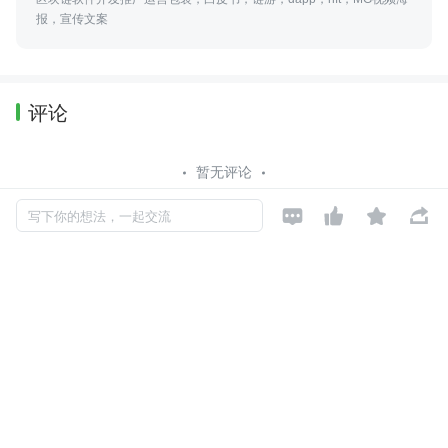
报，宣传文案
评论
暂无评论




写下你的想法，一起交流
Copyright © 2026, Geekbang Technology Ltd. All rights reserved. 极客邦控
股（北京）有限公司
京 ICP 备 16027448 号 - 5
产品资质
京公网安备 11010502039052号