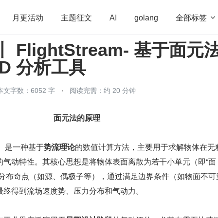
全部标签

月更活动
主题征文
AI
golang
 FlightStream- 基于面元
penHarmony
算法
学习方法
Web3.0
高
FD 分析工具
程序员
运维
深度思考
低代码
redis
本文字数：6052 字
阅读完需：约 20 分钟
面元法的原理
od）是一种基于
势流理论
的数值计算方法，主要用于求解物体在无
的气动特性。其核心思想是将物体表面离散为若干小单元（即“面
上分布奇点（如源、偶极子等），通过满足边界条件（如物面不可
最终得到流场速度势、压力分布和气动力。