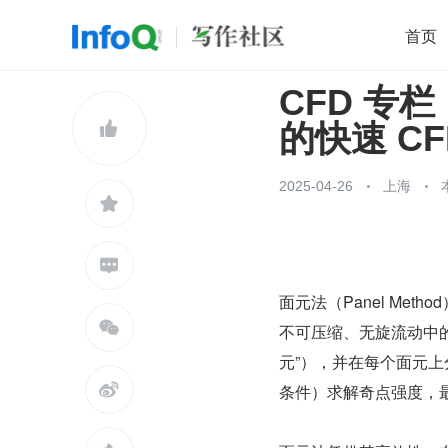
首页
CFD 专栏丨
移动开发
Java
开源
架构
O

的快速 C
前端
AI
大数据
团队管理
查看更多

2025-04-26
上海


面元法（Panel Meth

不可压缩、无旋流动中
元”），并在每个面元

条件）求解奇点强度，