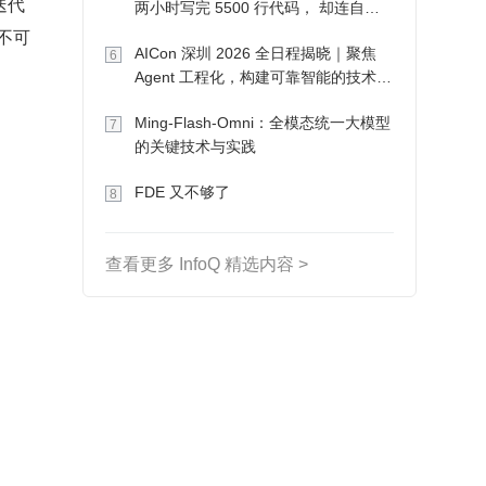
迭代
两小时写完 5500 行代码， 却连自己
写的游戏都玩不了
位不可
AICon 深圳 2026 全日程揭晓｜聚焦
6
Agent 工程化，构建可靠智能的技术路
径
Ming-Flash-Omni：全模态统一大模型
7
的关键技术与实践
FDE 又不够了
8
查看更多 InfoQ 精选内容 >