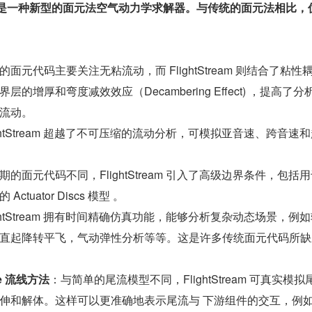
 是一种新型的面元法空气动力学求解器。与传统的面元法相比，
的面元代码主要关注无粘流动，而 FlightStream 则结合了粘性
的增厚和弯度减效效应（Decambering Effect) ，提高了分
流动。
ightStream 超越了不可压缩的流动分析，可模拟亚音速、跨音速
期的面元代码不同，FlightStream 引入了高级边界条件，包括
tuator Discs 模型 。
ightStream 拥有时间精确仿真功能，能够分析复杂动态场景，例
直起降转平飞，气动弹性分析等等。这是许多传统面元代码所缺
ke 流线方法
：与简单的尾流模型不同，FlightStream 可真实模拟
伸和解体。这样可以更准确地表示尾流与 下游组件的交互，例