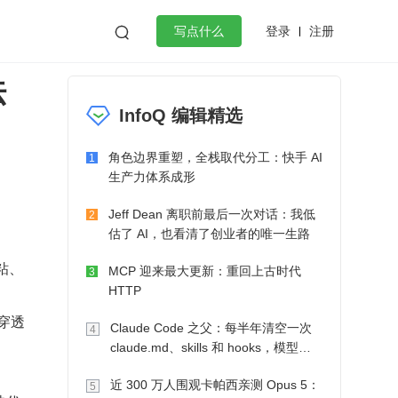
登录
注册

写点什么
法
效工作
数据库
Python
音视频
InfoQ 编辑精选
golang
微服务架构
flutter
角色边界重塑，全栈取代分工：快手 AI
1
生产力体系成形
Jeff Dean 离职前最后一次对话：我低
2
估了 AI，也看清了创业者的唯一生路
粘、
MCP 迎来最大更新：重回上古时代
3
HTTP
穿透
Claude Code 之父：每半年清空一次
4
claude.md、skills 和 hooks，模型自
己会想办法
近 300 万人围观卡帕西亲测 Opus 5：
5