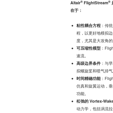
®
®
Altair
 FlightStream
在于：
粘性耦合方程
：传统
程，以更好地模拟边界层
度，尤其是大攻角的
可压缩性模型
：Fl
速流。 
高级边界条件
：与早
拟螺旋桨和喷气排气的 Ac
时间精确功能
：Fl
仿真和旋翼运动，垂
功能。
松弛的 Vortex-Wa
动力学，包括涡流拉