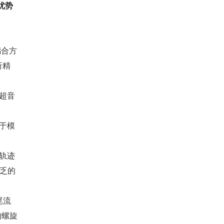
优势
耦合方
析精
和超音
用于模
如轨迹
乏的
尾流
如螺旋