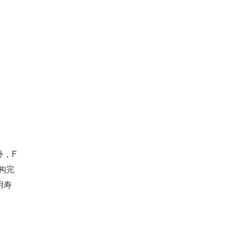
外，F
结构完
用寿