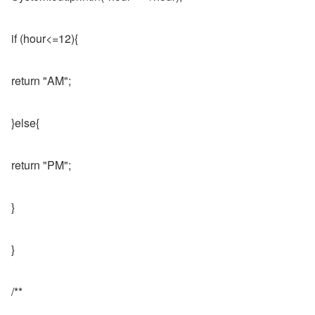
if (hour<=12){
return "AM";
}else{
return "PM";
}
}
/**