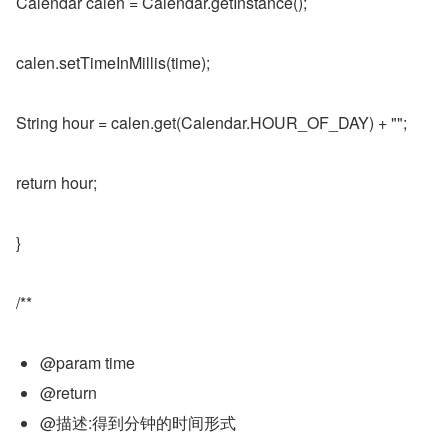
Calendar calen = Calendar.getInstance();
calen.setTimeInMillis(time);
String hour = calen.get(Calendar.HOUR_OF_DAY) + "";
return hour;
}
/**
@param time
@return
@描述:得到分钟的时间形式