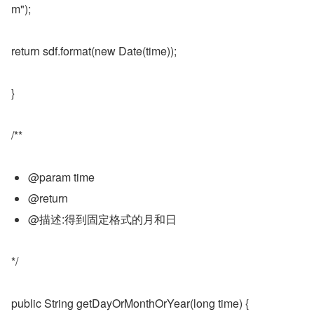
m");
return sdf.format(new Date(time));
}
/**
@param time
@return
@描述:得到固定格式的月和日
*/
public String getDayOrMonthOrYear(long time) {