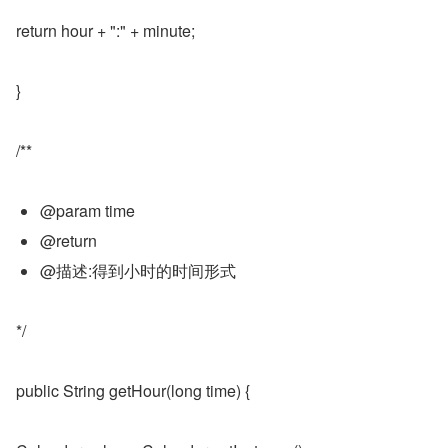
return hour + ":" + minute;
}
/**
@param time
@return
@描述:得到小时的时间形式
*/
public String getHour(long time) {