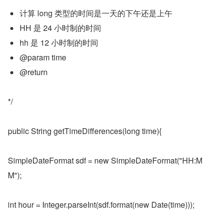
计算 long 类型的时间是一天的下午还是上午
HH 是 24 小时制的时间
hh 是 12 小时制的时间
@param time
@return
*/
public String getTimeDifferences(long time){
SimpleDateFormat sdf = new SimpleDateFormat("HH:M
M");
int hour = Integer.parseInt(sdf.format(new Date(time)));