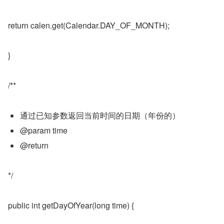
return calen.get(Calendar.DAY_OF_MONTH);
}
/**
通过已知参数返回当前时间的日期（年份的）
@param time
@return
*/
public int getDayOfYear(long time) {