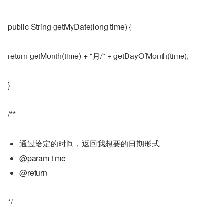
public String getMyDate(long time) {
return getMonth(time) + "月/" + getDayOfMonth(time);
}
/**
通过给定的时间，返回我想要的日期形式
@param time
@return
*/