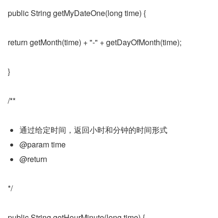
public String getMyDateOne(long time) {
return getMonth(time) + "-" + getDayOfMonth(time);
}
/**
通过给定时间，返回小时和分钟的时间形式
@param time
@return
*/
public String getHourMinute(long time) {