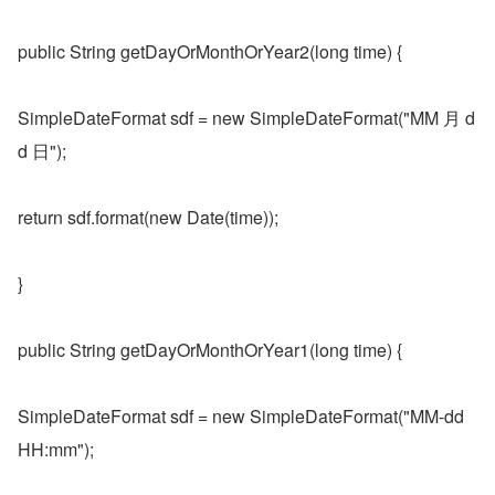
public String getDayOrMonthOrYear2(long time) {
SimpleDateFormat sdf = new SimpleDateFormat("MM 月 d
d 日");
return sdf.format(new Date(time));
}
public String getDayOrMonthOrYear1(long time) {
SimpleDateFormat sdf = new SimpleDateFormat("MM-dd 
HH:mm");