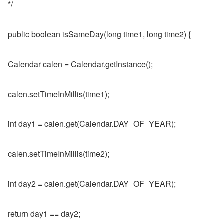
*/
public boolean isSameDay(long time1, long time2) {
Calendar calen = Calendar.getInstance();
calen.setTimeInMillis(time1);
int day1 = calen.get(Calendar.DAY_OF_YEAR);
calen.setTimeInMillis(time2);
int day2 = calen.get(Calendar.DAY_OF_YEAR);
return day1 == day2;