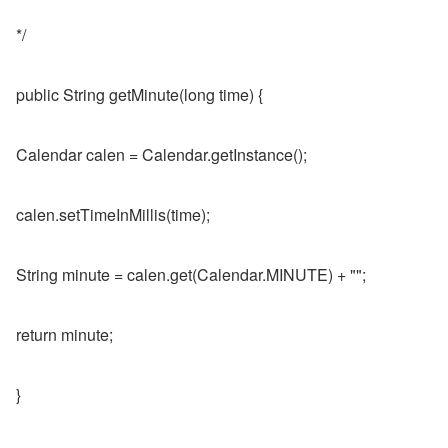
*/
public String getMinute(long time) {
Calendar calen = Calendar.getInstance();
calen.setTimeInMillis(time);
String minute = calen.get(Calendar.MINUTE) + "";
return minute;
}