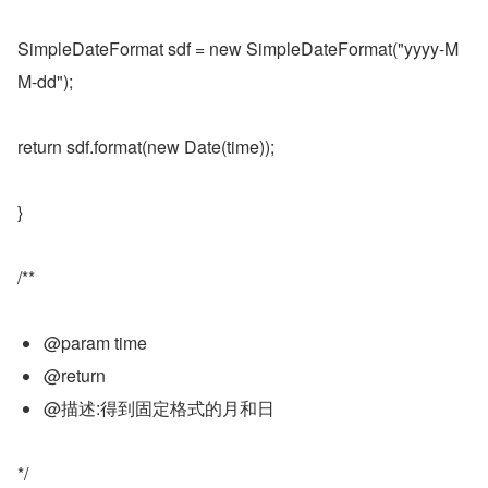
SimpleDateFormat sdf = new SimpleDateFormat("yyyy-M
M-dd");
return sdf.format(new Date(time));
}
/**
@param time
@return
@描述:得到固定格式的月和日
*/