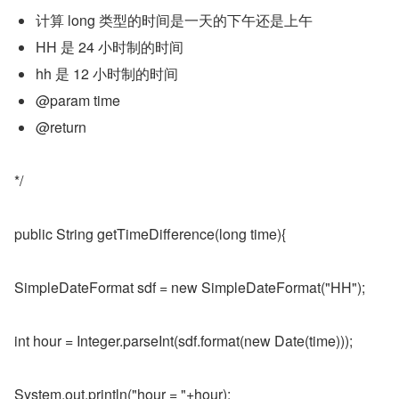
计算 long 类型的时间是一天的下午还是上午
HH 是 24 小时制的时间
hh 是 12 小时制的时间
@param time
@return
*/
public String getTimeDifference(long time){
SimpleDateFormat sdf = new SimpleDateFormat("HH");
int hour = Integer.parseInt(sdf.format(new Date(time)));
System.out.println("hour = "+hour);