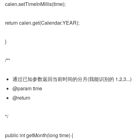
calen.setTimeInMillis(time);
return calen.get(Calendar.YEAR);
}
/**
通过已知参数返回当前时间的分月(我能识别的 1,2,3...)
@param time
@return
*/
public int getMonth(long time) {