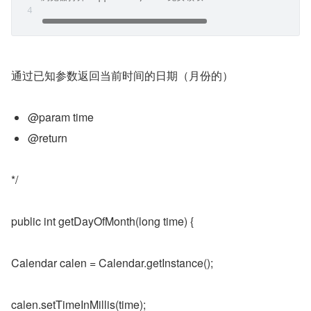
通过已知参数返回当前时间的日期（月份的）
@param time
@return
*/
public int getDayOfMonth(long time) {
Calendar calen = Calendar.getInstance();
calen.setTimeInMillis(time);