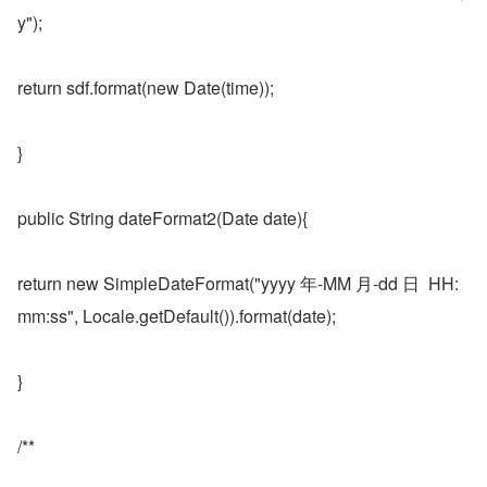
y");
return sdf.format(new Date(time));
}
public String dateFormat2(Date date){
return new SimpleDateFormat("yyyy 年-MM 月-dd 日  HH:
mm:ss", Locale.getDefault()).format(date);
}
/**