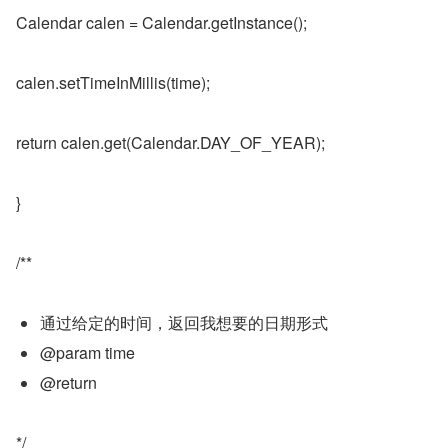
Calendar calen = Calendar.getInstance();
calen.setTimeInMillis(time);
return calen.get(Calendar.DAY_OF_YEAR);
}
/**
通过给定的时间，返回我想要的日期形式
@param time
@return
*/