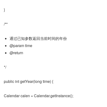
}
/**
通过已知参数返回当前时间的年份
@param time
@return
*/
public int getYear(long time) {
Calendar calen = Calendar.getInstance();