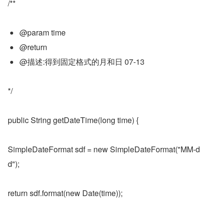
/**
@param time
@return
@描述:得到固定格式的月和日 07-13
*/
public String getDateTime(long time) {
SimpleDateFormat sdf = new SimpleDateFormat("MM-d
d");
return sdf.format(new Date(time));