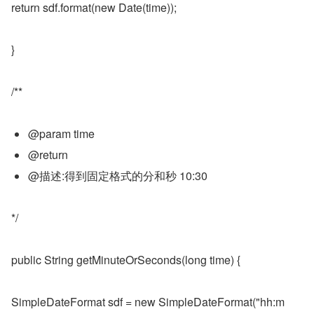
return sdf.format(new Date(time));
}
/**
@param time
@return
@描述:得到固定格式的分和秒 10:30
*/
public String getMinuteOrSeconds(long time) {
SimpleDateFormat sdf = new SimpleDateFormat("hh:m