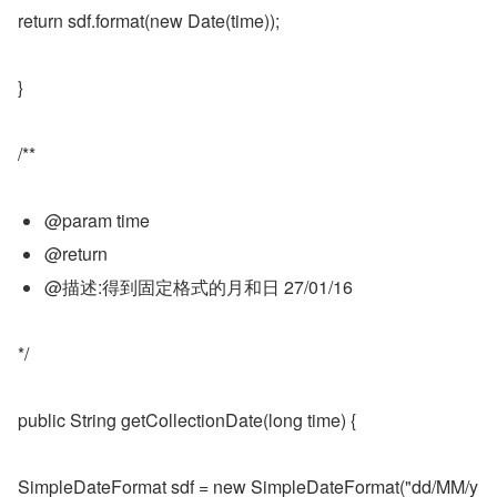
return sdf.format(new Date(time));
}
/**
@param time
@return
@描述:得到固定格式的月和日 27/01/16
*/
public String getCollectionDate(long time) {
SimpleDateFormat sdf = new SimpleDateFormat("dd/MM/y