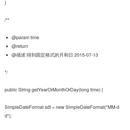
}
/**
@param time
@return
@描述:得到固定格式的月和日 2015-07-13
*/
public String getYearOrMonthOrDay(long time) {
SimpleDateFormat sdf = new SimpleDateFormat("MM-d
d");