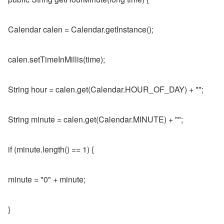
Calendar calen = Calendar.getInstance();
calen.setTimeInMillis(time);
String hour = calen.get(Calendar.HOUR_OF_DAY) + "";
String minute = calen.get(Calendar.MINUTE) + "";
if (minute.length() == 1) {
minute = "0" + minute;
}