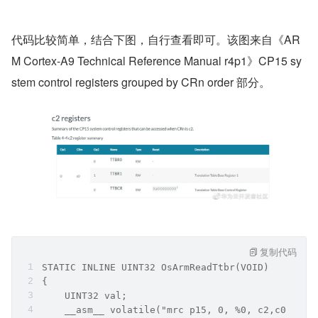
代码比较简单，结合下图，自行查看即可。该图来自《AR
M Cortex-A9 Technical Reference Manual r4p1》CP15 sy
stem control registers grouped by CRn order 部分。
复制代码
STATIC INLINE UINT32 OsArmReadTtbr(VOID)
{
    UINT32 val;
    __asm__ volatile("mrc p15, 0, %0, c2,c0,0" :