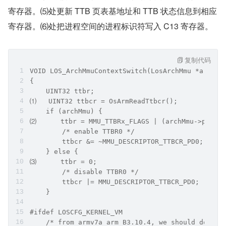
寄存器。⑸处更新 TTB 页表基地址和 TTB 状态信息到相应
寄存器。⑹处把进程空间的进程标识符写入 C13 寄存器。
复制代码
VOID LOS_ArchMmuContextSwitch(LosArchMmu *archMm
{
    UINT32 ttbr;
⑴   UINT32 ttbcr = OsArmReadTtbcr();
    if (archMmu) {
⑵      ttbr = MMU_TTBRx_FLAGS | (archMmu->physTt
        /* enable TTBR0 */
        ttbcr &= ~MMU_DESCRIPTOR_TTBCR_PD0;
    } else {
⑶      ttbr = 0;
        /* disable TTBR0 */
        ttbcr |= MMU_DESCRIPTOR_TTBCR_PD0;
    }
#ifdef LOSCFG_KERNEL_VM
    /* from armv7a arm B3.10.4, we should do syn