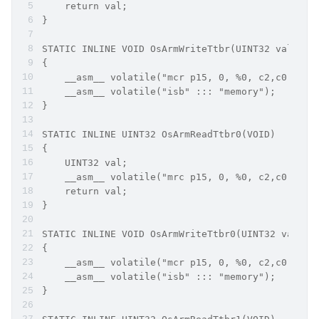
    return val;
}
STATIC INLINE VOID OsArmWriteTtbr(UINT32 val)
{
    __asm__ volatile("mcr p15, 0, %0, c2,c0,0" :
    __asm__ volatile("isb" ::: "memory");
}
STATIC INLINE UINT32 OsArmReadTtbr0(VOID)
{
    UINT32 val;
    __asm__ volatile("mrc p15, 0, %0, c2,c0,0" :
    return val;
}
STATIC INLINE VOID OsArmWriteTtbr0(UINT32 val)
{
    __asm__ volatile("mcr p15, 0, %0, c2,c0,0" :
    __asm__ volatile("isb" ::: "memory");
}