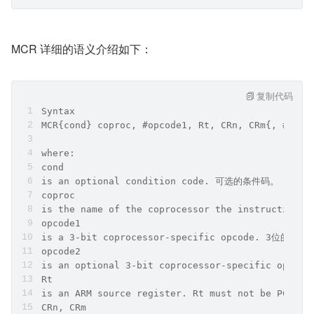
​MCR 详细的语义介绍如下：
复制代码
Syntax
MCR{cond} coproc, #opcode1, Rt, CRn, CRm{, #opco
where:
cond
is an optional condition code. 可选的条件码。
coproc
is the name of the coprocessor the instructi
opcode1
is a 3-bit coprocessor-specific opcode. 3位的操作
opcode2
is an optional 3-bit coprocessor-specific op
Rt
is an ARM source register. Rt must not be 
CRn, CRm