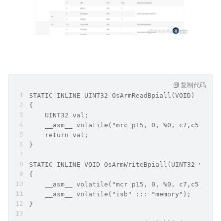
复制代码
STATIC INLINE UINT32 OsArmReadBpiall(VOID)
{
    UINT32 val;
    __asm__ volatile("mrc p15, 0, %0, c7,c5,6" :
    return val;
}
STATIC INLINE VOID OsArmWriteBpiall(UINT32 val)
{
    __asm__ volatile("mcr p15, 0, %0, c7,c5,6" :
    __asm__ volatile("isb" ::: "memory");
}