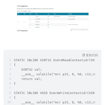
复制代码
STATIC INLINE UINT32 OsArmReadContextidr(VOID)
{
    UINT32 val;
    __asm__ volatile("mrc p15, 0, %0, c13,c0,1" 
    return val;
}
STATIC INLINE VOID OsArmWriteContextidr(UINT32 v
{
    __asm__ volatile("mcr p15, 0, %0, c13,c0,1" 