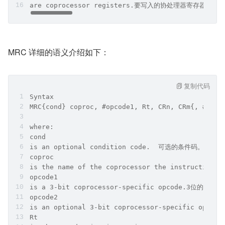
are coprocessor registers.要写入的协处理器寄存器。
MRC 详细的语义介绍如下：
复制代码
Syntax
MRC{cond} coproc, #opcode1, Rt, CRn, CRm{, #opco
where:
cond
is an optional condition code.  可选的条件码。
coproc
is the name of the coprocessor the instructi
opcode1
is a 3-bit coprocessor-specific opcode.3位的操作
opcode2
is an optional 3-bit coprocessor-specific opc
Rt