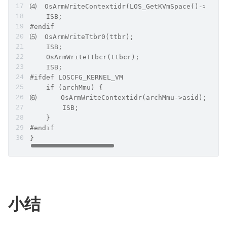
⑷  OsArmWriteContextidr(LOS_GetKVmSpace()->archM
    ISB;
#endif
⑸  OsArmWriteTtbr0(ttbr);
    ISB;
    OsArmWriteTtbcr(ttbcr);
    ISB;
#ifdef LOSCFG_KERNEL_VM
    if (archMmu) {
⑹      OsArmWriteContextidr(archMmu->asid);
        ISB;
    }
#endif
}
小结