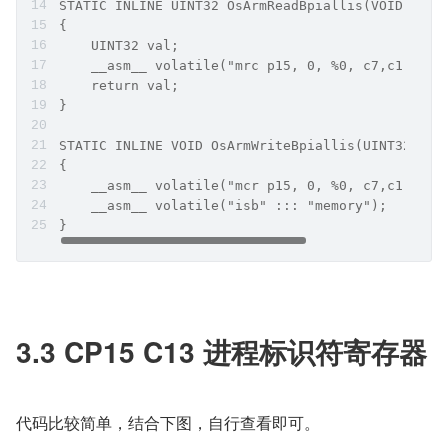
STATIC INLINE UINT32 OsArmReadBpiallis(VOID)
{
    UINT32 val;
    __asm__ volatile("mrc p15, 0, %0, c7,c1,6" :
    return val;
}
STATIC INLINE VOID OsArmWriteBpiallis(UINT32 val
{
    __asm__ volatile("mcr p15, 0, %0, c7,c1,6" :
    __asm__ volatile("isb" ::: "memory");
}
3.3 CP15 C13 进程标识符寄存器
代码比较简单，结合下图，自行查看即可。