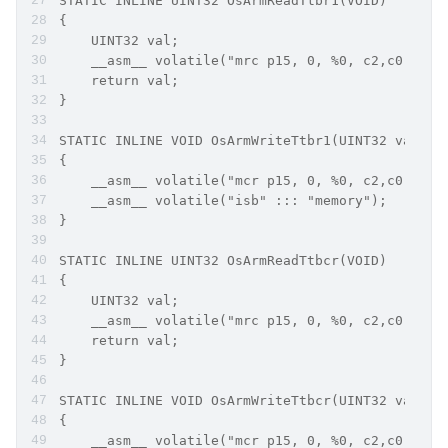
STATIC INLINE UINT32 OsArmReadTtbr1(VOID)
{
    UINT32 val;
    __asm__ volatile("mrc p15, 0, %0, c2,c0,1" :
    return val;
}
STATIC INLINE VOID OsArmWriteTtbr1(UINT32 val)
{
    __asm__ volatile("mcr p15, 0, %0, c2,c0,1" :
    __asm__ volatile("isb" ::: "memory");
}
STATIC INLINE UINT32 OsArmReadTtbcr(VOID)
{
    UINT32 val;
    __asm__ volatile("mrc p15, 0, %0, c2,c0,2" :
    return val;
}
STATIC INLINE VOID OsArmWriteTtbcr(UINT32 val)
{
    __asm__ volatile("mcr p15, 0, %0, c2,c0,2" :