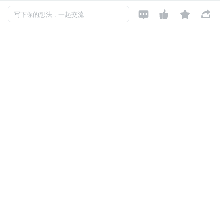
现在，在我们探索 Git 命令之前，让我们熟悉一些基本的 Gi




写下你的想法，一起交流
t 术语。以帮助您更好地理解命令，避免在本博客的后面部
分使用这些术语时产生困惑。
HEAD
在 Git 中，
是一个特殊的指针/引用，它总是指向当前
HEAD
分支中的最新提交。当你进行一个新的提交时，
向前
HEAD
移动指向那个新的提交。例如，如果你在
分支上进行
main
了一次新的提交，
现在会指向这个新提交，表明它是
HEAD
分支中最近的一次提交。
main
^
Git 中的
符号是浏览项目历史时间轴的一种方式。当你使
^
用
时，它会引用你当前提交之前的提交。如果你在