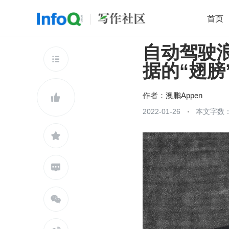
首页
自动驾驶
移动开发
Java
开源
架构
O

据的“翅膀
前端
AI
大数据
团队管理
查看更多

作者：
澳鹏Appen

2022-01-26
本文字数：


