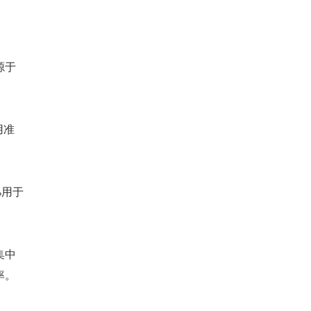
源于
用准
%用于
集中
率。