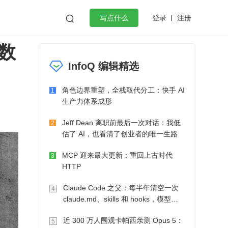
登录
注册

写点什么
数
效工作
数据库
Python
音视频
InfoQ 编辑精选
golang
微服务架构
flutter
角色边界重塑，全栈取代分工：快手 AI
1
生产力体系成形
Jeff Dean 离职前最后一次对话：我低
2
估了 AI，也看清了创业者的唯一生路
MCP 迎来最大更新：重回上古时代
3
HTTP
Claude Code 之父：每半年清空一次
4
claude.md、skills 和 hooks，模型自
己会想办法
近 300 万人围观卡帕西亲测 Opus 5：
5