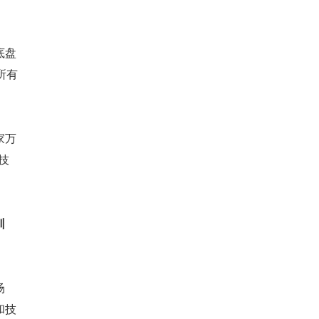
底盘
所有
家万
技
训
场
和技