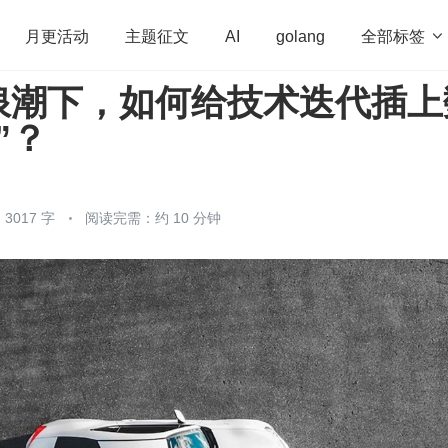
全部标签

月更活动
主题征文
AI
golang
浪潮下，如何给技术迭代插上
penHarmony
算法
学习方法
Web3.0
高
”？
程序员
运维
深度思考
低代码
redis
3017 字
阅读完需：约 10 分钟