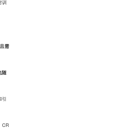
对训
，且需
也随
和引
CR