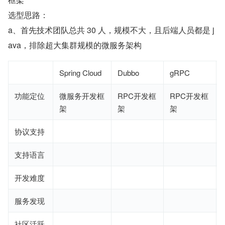
选型思路：
a、首先技术团队总共 30 人，规模不大，且后端人员都是 j
ava，排除超大集群规模的微服务架构
Spring Cloud
Dubbo
gRPC
t
功能定位
微服务开发框
RPC
开发框
RPC
开发框
架
架
架
协议支持
支持语言
开发难度
服务发现
社区活跃