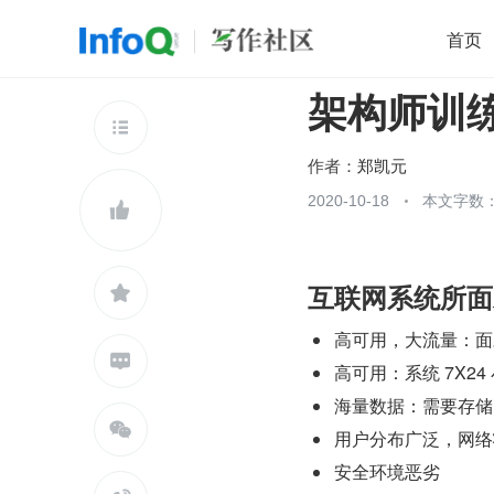
首页
架构师训练
移动开发
Java
开源
架构
O

前端
AI
大数据
团队管理
作者：
郑凯元
查看更多
2020-10-18
本文字数：


互联网系统所面

高可用，大流量：面

高可用：系统 7X2
海量数据：需要存储

用户分布广泛，网络
安全环境恶劣