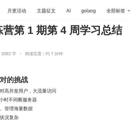
全部标签

月更活动
主题征文
AI
golang
营第 1 期第 4 周学习总结
penHarmony
算法
学习方法
Web3.0
高
程序员
运维
深度思考
低代码
redis
2082 字
阅读完需：约 7 分钟
对的挑战
对高并发用户，大流量访问
4 小时不间断服务器
、管理海量数据
状况复杂