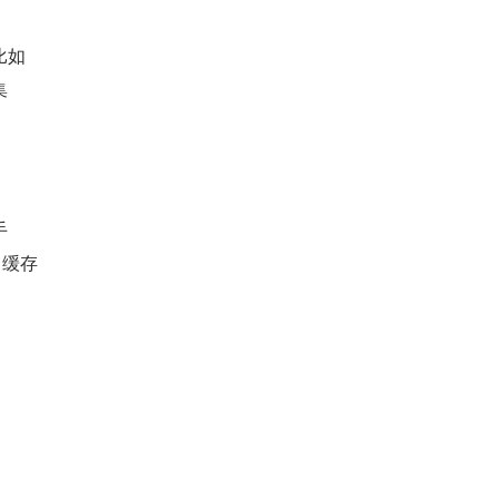
比如
集
手
，缓存