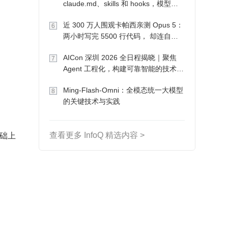
claude.md、skills 和 hooks，模型自
己会想办法
近 300 万人围观卡帕西亲测 Opus 5：
6
两小时写完 5500 行代码， 却连自己
写的游戏都玩不了
AICon 深圳 2026 全日程揭晓｜聚焦
7
Agent 工程化，构建可靠智能的技术路
径
Ming-Flash-Omni：全模态统一大模型
8
的关键技术与实践
础上
查看更多 InfoQ 精选内容 >