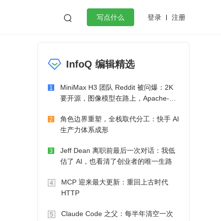
登录
注册

写点什么
效工作
数据库
Python
音视频
InfoQ 编辑精选
golang
微服务架构
flutter
MiniMax H3 团队 Reddit 被问爆：2K
1
要开源，图像模型在路上，Apache-2.0
也在考虑了
角色边界重塑，全栈取代分工：快手 AI
2
生产力体系成形
Jeff Dean 离职前最后一次对话：我低
3
估了 AI，也看清了创业者的唯一生路
MCP 迎来最大更新：重回上古时代
4
HTTP
Claude Code 之父：每半年清空一次
5