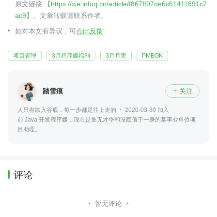
原文链接:【
https://xie.infoq.cn/article/f867ff97de6c61411891c7
ac9
】。文章转载请联系作者。
如对本文有异议，可
点此反馈
项目管理
3月程序媛福利
3月月更
PMBOK
踏雪痕
关注

人只有跌入谷底，每一步都是往上走的
2020-03-30 加入
前 Java 开发程序媛，现在是集无才华和没颜值于一身的某事业单位项
目助理。
评论
暂无评论