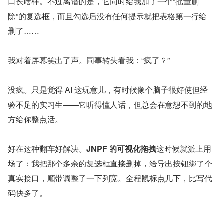
口长啥样。不过离谱的是，它同时给我加了一个“批量删
除”的复选框，而且勾选后没有任何提示就把表格第一行给
删了……
我对着屏幕笑出了声。同事转头看我：“疯了？”
没疯。只是觉得 AI 这玩意儿，有时候像个脑子很好使但经
验不足的实习生——它听得懂人话，但总会在意想不到的地
方给你整点活。
好在这种翻车好解决。
JNPF 的可视化拖拽
这时候就派上用
场了：我把那个多余的复选框直接删掉，给导出按钮绑了个
真实接口，顺带调整了一下列宽。全程鼠标点几下，比写代
码快多了。