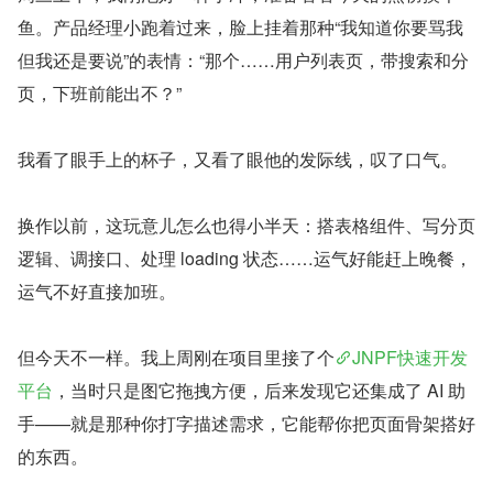
鱼。产品经理小跑着过来，脸上挂着那种“我知道你要骂我
但我还是要说”的表情：“那个……用户列表页，带搜索和分
页，下班前能出不？”
我看了眼手上的杯子，又看了眼他的发际线，叹了口气。
换作以前，这玩意儿怎么也得小半天：搭表格组件、写分页
逻辑、调接口、处理 loading 状态……运气好能赶上晚餐，
运气不好直接加班。
但今天不一样。我上周刚在项目里接了个
JNPF快速开发
平台
，当时只是图它拖拽方便，后来发现它还集成了 AI 助
手——就是那种你打字描述需求，它能帮你把页面骨架搭好
的东西。