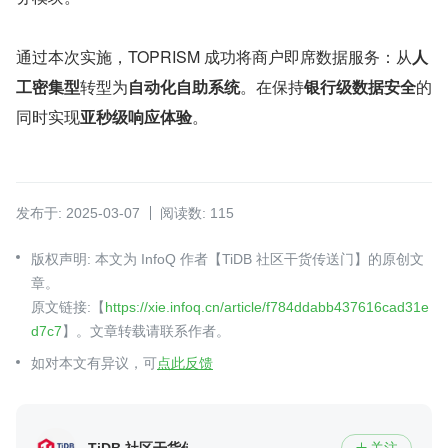
通过本次实施，TOPRISM 成功将商户即席数据服务：从
人
工密集型
​转型为
自动化自助系统
​。在保持
银行级数据安全
​的
同时实现
亚秒级响应体验
​。
发布于: 2025-03-07
阅读数: 115
版权声明: 本文为 InfoQ 作者【TiDB 社区干货传送门】的原创文
章。
原文链接:【
https://xie.infoq.cn/article/f784ddabb437616cad31e
d7c7
】。文章转载请联系作者。
如对本文有异议，可
点此反馈
TiDB 社区干货传送门
关注
