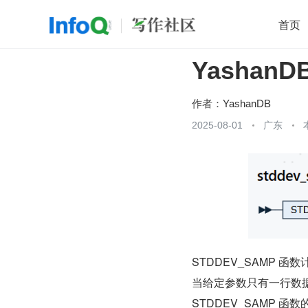
首页
YashanD
移动开发
Java
开源
架构
O
前端
AI
大数据
团队管理
作者：
YashanDB
查看更多
2025-08-01
广东

STDDEV_SAMP 函数
当给定参数只有一行数据时
STDDEV_SAMP 