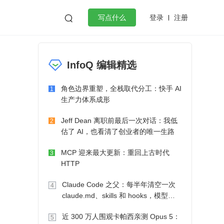
登录
注册

写点什么
效工作
数据库
Python
音视频
InfoQ 编辑精选
golang
微服务架构
flutter
角色边界重塑，全栈取代分工：快手 AI
1
生产力体系成形
Jeff Dean 离职前最后一次对话：我低
2
估了 AI，也看清了创业者的唯一生路
MCP 迎来最大更新：重回上古时代
3
HTTP
Claude Code 之父：每半年清空一次
4
claude.md、skills 和 hooks，模型自
己会想办法
近 300 万人围观卡帕西亲测 Opus 5：
5