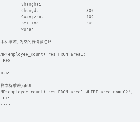
        Shanghai                       
        Chengdu                   300  
        Guangzhou                 400  
        Beijing                   300  
        Wuhan     
样本标准差,为空的行将被忽略
AMP(employee_count) res FROM area1;
  RES
-----
50269
样本标准差为NULL
AMP(employee_count) res FROM area1 WHERE area_no='02';
  RES
-----