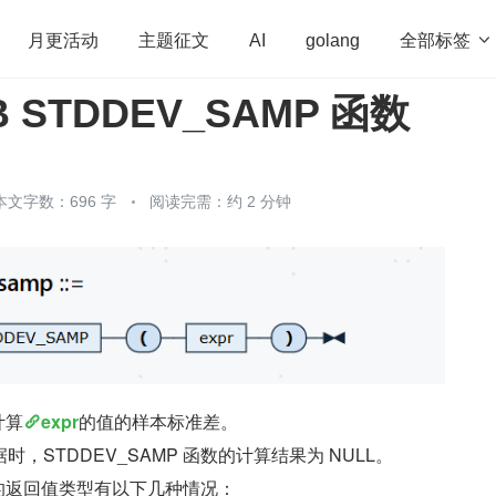
全部标签

月更活动
主题征文
AI
golang
B STDDEV_SAMP 函数
penHarmony
算法
学习方法
Web3.0
高
程序员
运维
深度思考
低代码
redis
本文字数：696 字
阅读完需：约 2 分钟
计算
expr
的值的样本标准差。
，STDDEV_SAMP 函数的计算结果为 NULL。
函数的返回值类型有以下几种情况：