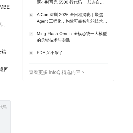
两小时写完 5500 行代码， 却连自己
UMBE
写的游戏都玩不了
AICon 深圳 2026 全日程揭晓｜聚焦
6
Agent 工程化，构建可靠智能的技术路
类型。
径
Ming-Flash-Omni：全模态统一大模型
7
的关键技术与实践
换错
FDE 又不够了
8
数返回
查看更多 InfoQ 精选内容 >
代码