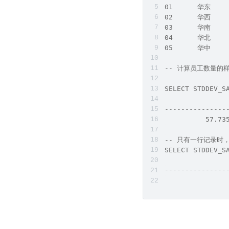
01      华东     
02      华西     
03      华南     
04      华北     
05      华中     
-- 计算员工数量的
SELECT STDDEV_S
               
---------------
          57.73
-- 只有一行记录时，
SELECT STDDEV_S
               
---------------