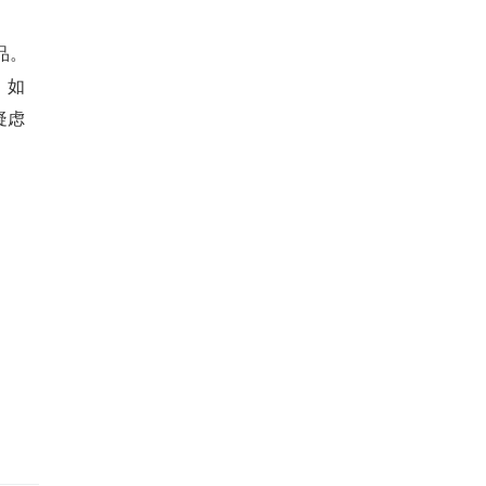
品。
。如
疑虑