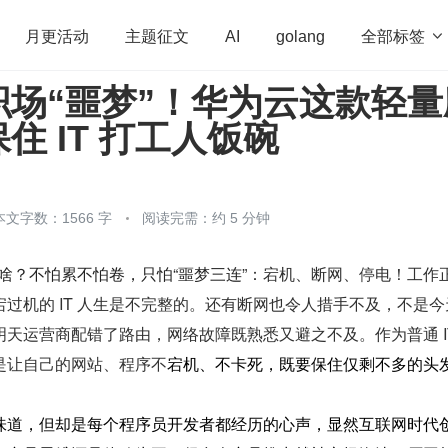
全部标签

月更活动
主题征文
AI
golang
职场“噩梦”！华为云这款轻量
penHarmony
算法
学习方法
Web3.0
高
住 IT 打工人饭碗
程序员
运维
深度思考
低代码
redis
本文字数：1566 字
阅读完需：约 5 分钟
怕啥？不怕累不怕卷，只怕“噩梦三连”
：宕机、断网、停电！工作
过机的 IT 人生是不完整的。还有断网也令人措手不及，不是今
天运营商配错了路由，网络故障既熟悉又避之不及。作为普通 IT
是让自己的网站、程序不
宕机、不卡死，既要保住仅剩不多的头
味道，但却是每个程序员开发者都经历的心声，显然互联网时代