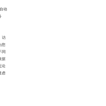
和自动
务
、访
为您
不同
数据
无论
疑虑