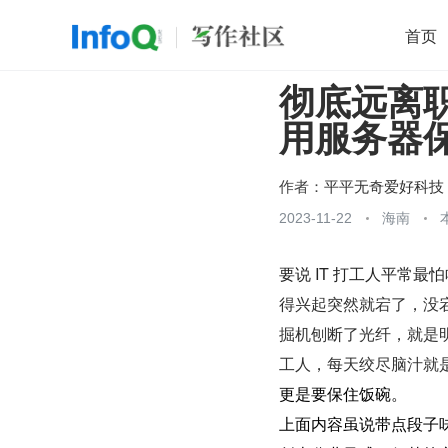
首页
彻底远离
移动开发
Java
开源
架构
O
用服务器保
前端
AI
大数据
团队管理
查看更多

作者：
平平无奇爱好科技
2023-11-22
海南
要说 IT 打工人平常最
得兴起突然就宕了，没宕
掘机刨断了光纤，就是明
工人，每天
绞尽脑汁就
更是要保住饭碗。
上面内容虽说带点段子