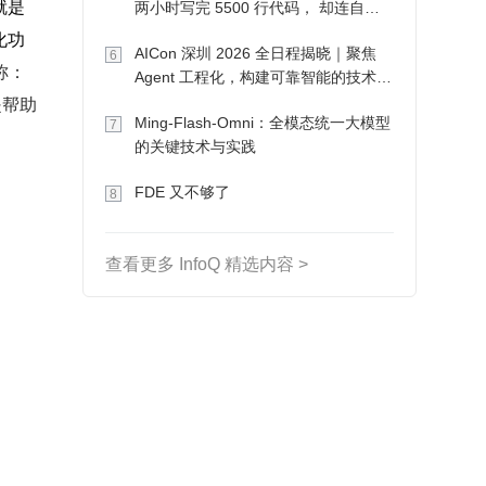
就是
两小时写完 5500 行代码， 却连自己
写的游戏都玩不了
化功
AICon 深圳 2026 全日程揭晓｜聚焦
6
称：
Agent 工程化，构建可靠智能的技术路
是帮助
径
Ming-Flash-Omni：全模态统一大模型
7
的关键技术与实践
FDE 又不够了
8
查看更多 InfoQ 精选内容 >