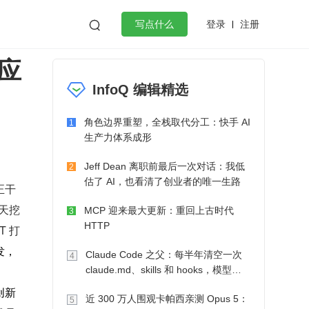
登录
注册

写点什么
应
效工作
数据库
Python
音视频
InfoQ 编辑精选
golang
微服务架构
flutter
角色边界重塑，全栈取代分工：快手 AI
1
生产力体系成形
Jeff Dean 离职前最后一次对话：我低
2
估了 AI，也看清了创业者的唯一生路
正干
天挖
MCP 迎来最大更新：重回上古时代
3
HTTP
 打
发，
Claude Code 之父：每半年清空一次
4
claude.md、skills 和 hooks，模型自
己会想办法
创新
近 300 万人围观卡帕西亲测 Opus 5：
5