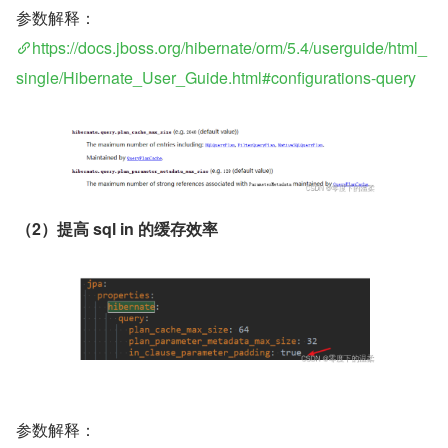
参数解释：
https://docs.jboss.org/hibernate/orm/5.4/userguide/html_
single/Hibernate_User_Guide.html#configurations-query
（2）提高 sql in 的缓存效率
参数解释：