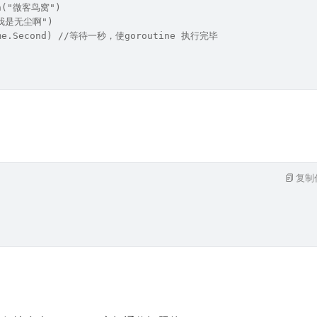
ln("微客鸟窝")
("我是无尘啊")
time.Second) //等待一秒，使goroutine 执行完毕
复制