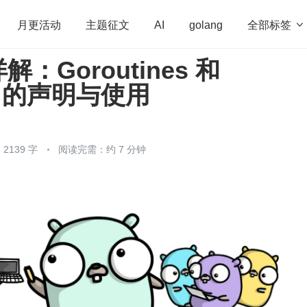
全部标签

月更活动
主题征文
AI
golang
：Goroutines 和
penHarmony
算法
学习方法
Web3.0
高
ls 的声明与使用
程序员
运维
深度思考
低代码
redis
2139 字
阅读完需：约 7 分钟