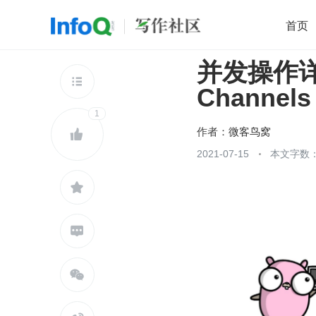
首页
并发操作详解
移动开发
Java
开源
架构
O

Channe
前端
AI
大数据
团队管理
1
查看更多

作者：
微客鸟窝

2021-07-15
本文字数：


