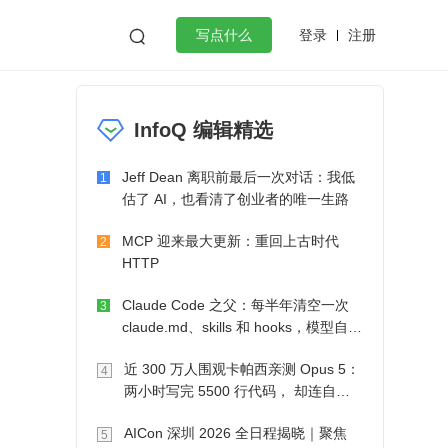
登录
注册

写点什么
效工作
数据库
Python
音视频
InfoQ 编辑精选
golang
微服务架构
flutter
Jeff Dean 离职前最后一次对话：我低
1
估了 AI，也看清了创业者的唯一生路
MCP 迎来最大更新：重回上古时代
2
HTTP
Claude Code 之父：每半年清空一次
3
claude.md、skills 和 hooks，模型自己
会想办法
近 300 万人围观卡帕西亲测 Opus 5：
4
两小时写完 5500 行代码， 却连自己
写的游戏都玩不了
AICon 深圳 2026 全日程揭晓｜聚焦
5