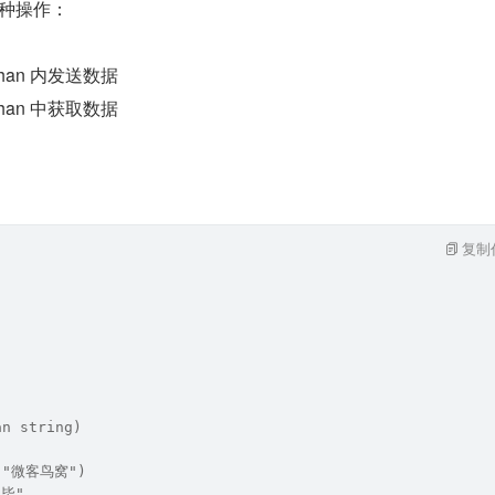
两种操作：
 chan 内发送数据
 chan 中获取数据
复制
an string)
n("微客鸟窝")
完毕"