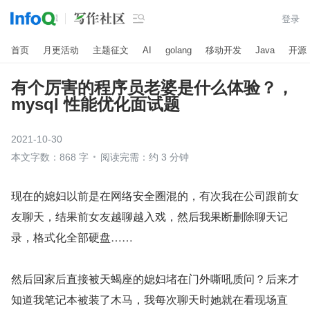

登录
首页
月更活动
主题征文
AI
golang
移动开发
Java
开源
有个厉害的程序员老婆是什么体验？，
mysql 性能优化面试题
2021-10-30
本文字数：868 字
阅读完需：约 3 分钟
现在的媳妇以前是在网络安全圈混的，有次我在公司跟前女
友聊天，结果前女友越聊越入戏，然后我果断删除聊天记
录，格式化全部硬盘……
然后回家后直接被天蝎座的媳妇堵在门外嘶吼质问？后来才
知道我笔记本被装了木马，我每次聊天时她就在看现场直