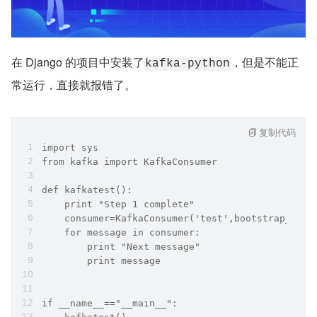
在 Django 的项目中安装了
，但是不能正
kafka-python
常运行，直接就报错了。
复制代码
import sys
from kafka import KafkaConsumer
def kafkatest():
    print "Step 1 complete"
    consumer=KafkaConsumer('test',bootstrap_serv
    for message in consumer:
        print "Next message"
        print message
if __name__=="__main__":