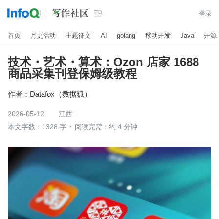

登录
首页
月更活动
主题征文
AI
golang
移动开发
Java
开源
技术・艺术・算术：Ozon 店家 1688
商品采集刊登保姆级教程
作者：
Datafox（数据狐）
2026-05-12
江西
本文字数：1328 字
阅读完需：约 4 分钟