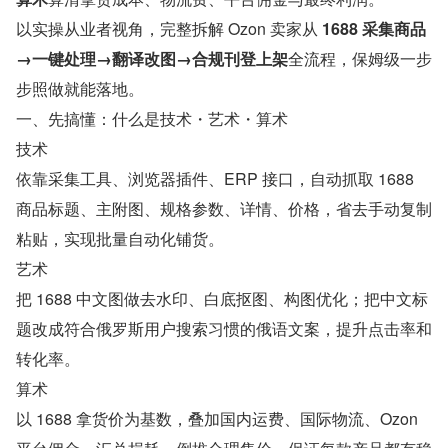
以实操从业者视角，完整拆解 Ozon 卖家从 
1688 采集商品
→一键处理→翻译改图→合规刊登上架
全流程，保姆级一步
步照做就能落地。
一、先搞懂：什么是技术・艺术・算术
技术
依靠采集工具、浏览器插件、ERP 接口，自动抓取 1688 
商品标题、主附图、规格参数、详情、价格，省去手动复制
粘贴，实现批量自动化铺货。
艺术
把 1688 中文图做去水印、白底抠图、构图优化；把中文标
题改成符合俄罗斯用户搜索习惯的俄语文案，提升点击率和
转化率。
算术
以 1688 拿货价为基数，叠加国内运费、国际物流、Ozon 