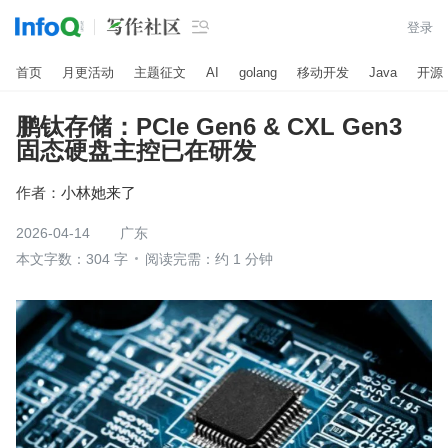

登录
首页
月更活动
主题征文
AI
golang
移动开发
Java
开源
鹏钛存储：PCIe Gen6 & CXL Gen3
固态硬盘主控已在研发
作者：
小林她来了
2026-04-14
广东
本文字数：304 字
阅读完需：约 1 分钟