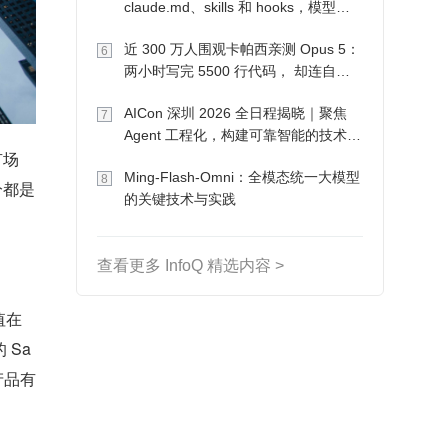
claude.md、skills 和 hooks，模型自
己会想办法
近 300 万人围观卡帕西亲测 Opus 5：
6
两小时写完 5500 行代码， 却连自己
写的游戏都玩不了
AICon 深圳 2026 全日程揭晓｜聚焦
7
Agent 工程化，构建可靠智能的技术路
有场
径
Ming-Flash-Omni：全模态统一大模型
8
分都是
的关键技术与实践
查看更多 InfoQ 精选内容 >
值在
 Sa
产品有