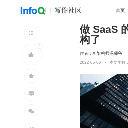
首页
做 Saa
移动开发
Java
开源
架构
O

构了
前端
AI
大数据
团队管理
2
查看更多

作者：
AI架构师汤师爷

2022-05-06
本文字数：


