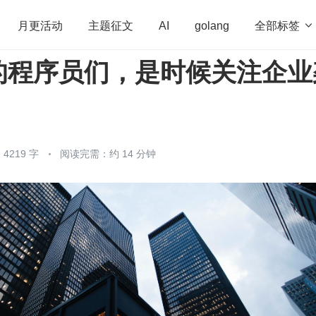
全部标签

月更活动
主题征文
AI
golang
S 的程序员们，是时候关注企
penHarmony
算法
学习方法
Web3.0
高
程序员
运维
深度思考
低代码
redis
4219 字
阅读完需：约 14 分钟