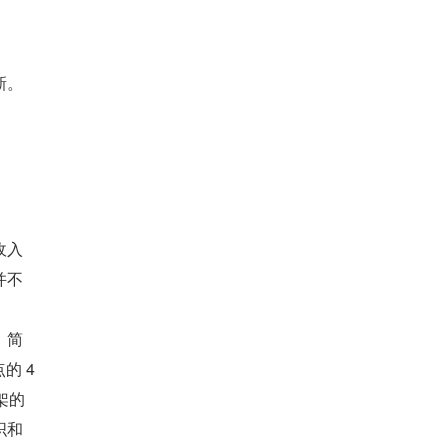
新。
收入
并不
，简
的 4
架的
织和