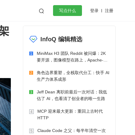
登录
注册

写点什么
业架
效工作
数据库
Python
音视频
InfoQ 编辑精选
golang
微服务架构
flutter
MiniMax H3 团队 Reddit 被问爆：2K
1
要开源，图像模型在路上，Apache-2.0
也在考虑了
角色边界重塑，全栈取代分工：快手 AI
2
生产力体系成形
Jeff Dean 离职前最后一次对话：我低
3
估了 AI，也看清了创业者的唯一生路
MCP 迎来最大更新：重回上古时代
4
HTTP
Claude Code 之父：每半年清空一次
5