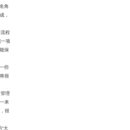
多名角
成，
务流程
现一项
能保
掉一些
将很
是管理
一来
多，很
“大