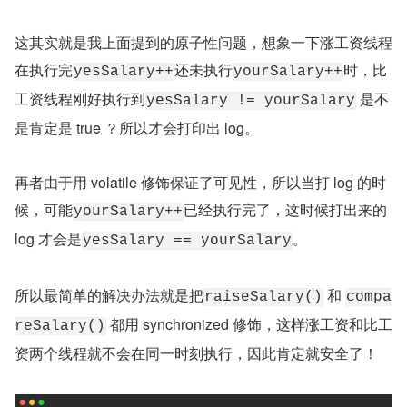
这其实就是我上面提到的原子性问题，想象一下涨工资线程
在执行完
还未执行
时，比
yesSalary++
yourSalary++
工资线程刚好执行到
 是不
yesSalary != yourSalary
是肯定是 true ？所以才会打印出 log。
再者由于用 volatile 修饰保证了可见性，所以当打 log 的时
候，可能
已经执行完了，这时候打出来的 
yourSalary++
log 才会是
。
yesSalary == yourSalary
所以最简单的解决办法就是把
 和 
raiseSalary()
compa
 都用 synchronized 修饰，这样涨工资和比工
reSalary()
资两个线程就不会在同一时刻执行，因此肯定就安全了！