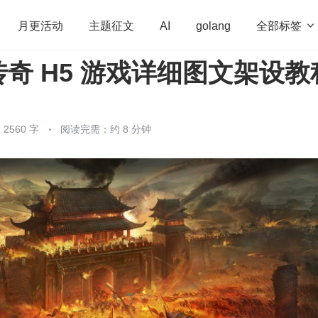
全部标签

月更活动
主题征文
AI
golang
奇 H5 游戏详细图文架设教
penHarmony
算法
学习方法
Web3.0
高
程序员
运维
深度思考
低代码
redis
2560 字
阅读完需：约 8 分钟