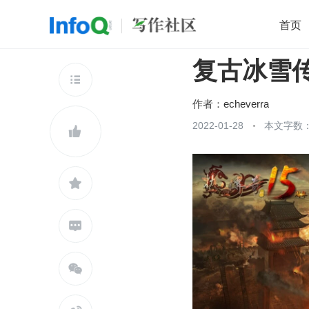
首页
复古冰雪传
移动开发
Java
开源
架构
O

前端
AI
大数据
团队管理
作者：
echeverra
查看更多
2022-01-28
本文字数：




