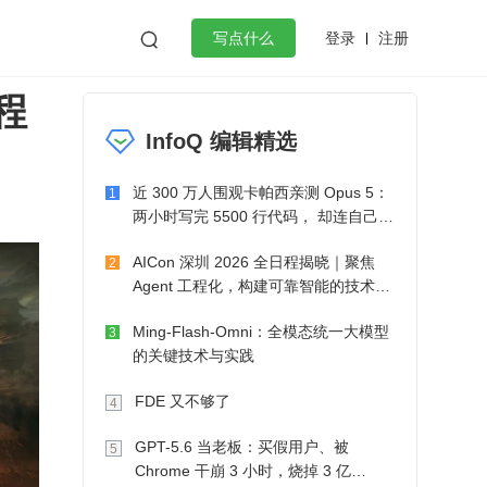
登录
注册

写点什么
程
效工作
数据库
Python
音视频
InfoQ 编辑精选
golang
微服务架构
flutter
近 300 万人围观卡帕西亲测 Opus 5：
1
两小时写完 5500 行代码， 却连自己写
的游戏都玩不了
AICon 深圳 2026 全日程揭晓｜聚焦
2
Agent 工程化，构建可靠智能的技术路
径
Ming-Flash-Omni：全模态统一大模型
3
的关键技术与实践
FDE 又不够了
4
GPT-5.6 当老板：买假用户、被
5
Chrome 干崩 3 小时，烧掉 3 亿