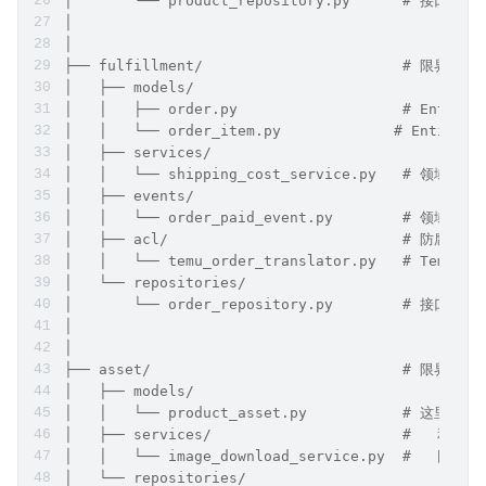
│       └── product_repository.py      # 接口
│
│
├── fulfillment/                       #
│   ├── models/
│   │   ├── order.py                   # En
│   │   └── order_item.py             # Ent
│   ├── services/
│   │   └── shipping_cost_service.py   #
│   ├── events/
│   │   └── order_paid_event.py        # 
│   ├── acl/                           #
│   │   └── temu_order_translator.py   # Temu 
│   └── repositories/
│       └── order_repository.py        # 接口（AB
│
│
├── asset/                             #
│   ├── models/
│   │   └── product_asset.py           # 这里的
│   ├── services/                      #   和
│   │   └── image_download_service.py  #   同名
│   └── repositories/