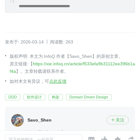
发布于: 2026-03-14
阅读数: 263
版权声明: 本文为 InfoQ 作者【Savo_Shen】的原创文章。
原文链接:【
https://xie.infoq.cn/article/f533efa9b31112ee396b1a
f4a
】。文章转载请联系作者。
如对本文有异议，可
点此反馈
DDD
软件设计
构架
Domain Driven Design
Savo_Shen
关注

不会打球的吉他手不是好程序员
2020-10-24 加入




还未添加个人简介
写下你的想法，一起交流