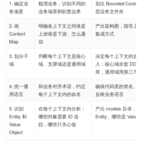
1. 确定业
梳理业务，识别不同的
划出 Bounded Cont
务场景
业务场景和职责边界
层业务文件夹
2. 画
明确各上下文之间谁是
产出架构图，指导上
Context
上游谁是下游、怎么通
集成方式
Map
信
3. 划分子
判断每个上下文是核心
决定每个上下文的设
域
域、支撑域还是通用域
入：核心域全套 DD
简，通用域用第三方
4. 统一通
和业务对齐术语，约定
确保代码里的类名、
用语言
每个上下文内的命名
反映业务语言
5. 识别
在每个上下文内分析：
产出 models 目录
Entity 和
哪些对象需要 ID 追
Entity、哪些是 Value O
Value
踪，哪些只关心值
Object