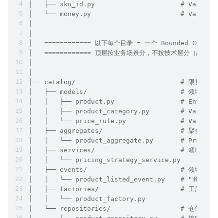
│   ├── sku_id.py                      # Val
│   └── money.py                       # Val
│
│
│   ============ 以下每个目录 = 一个 Bounded Conte
│   ============ 顶层按业务场景分，不按技术层分（战略设计）
│
│
├── catalog/                           #
│   ├── models/                        # 领域模型
│   │   ├── product.py                 # En
│   │   ├── product_category.py        # Va
│   │   └── price_rule.py              # Value
│   ├── aggregates/                    #
│   │   └── product_aggregate.py       # Prod
│   ├── services/                      # 
│   │   └── pricing_strategy_service.py
│   ├── events/                        
│   │   └── product_listed_event.py    # 
│   ├── factories/                     # 
│   │   └── product_factory.py
│   └── repositories/                  #