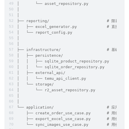
│       └── asset_repository.py
│
│
├── reporting/                         # 
│   ├── excel_generator.py             # 直接写，
│   └── report_config.py
│
│
├── infrastructure/                    # 
│   ├── persistence/
│   │   ├── sqlite_product_repository.py    # 实
│   │   └── sqlite_order_repository.py      # 实
│   ├── external_api/
│   │   └── temu_api_client.py              #
│   └── storage/
│       └── r2_asset_repository.py          # 
│
│
└── application/                       # 
    ├── create_order_use_case.py       # 用例：协调
    ├── export_excel_use_case.py       # 用例：协调
    └── sync_images_use_case.py        # 用例：协调