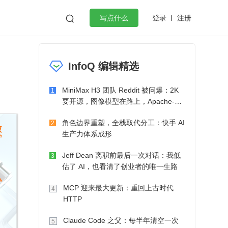
登录
注册

写点什么
效工作
数据库
Python
音视频
InfoQ 编辑精选
golang
微服务架构
flutter
MiniMax H3 团队 Reddit 被问爆：2K
1
要开源，图像模型在路上，Apache-2.0
也在考虑了
角色边界重塑，全栈取代分工：快手 AI
2
生产力体系成形
Jeff Dean 离职前最后一次对话：我低
3
估了 AI，也看清了创业者的唯一生路
MCP 迎来最大更新：重回上古时代
4
HTTP
Claude Code 之父：每半年清空一次
5