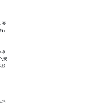
，要
进行
体系
构的安
实践
代码