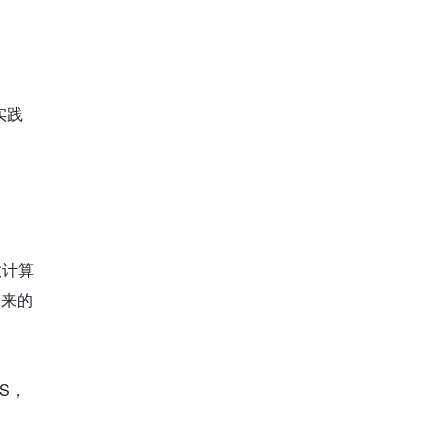
实践
计算 
带来的
S，