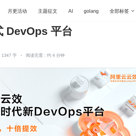
全部标签

月更活动
主题征文
AI
golang
DevOps 平台
penHarmony
算法
学习方法
Web3.0
高
程序员
运维
深度思考
低代码
redis
1347 字
阅读完需：约 4 分钟