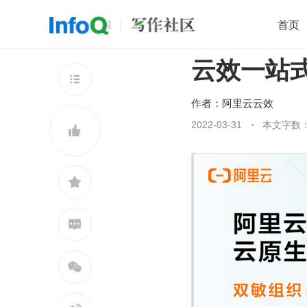
首页
云效一站式 
移动开发
Java
开源
架构
O

前端
AI
大数据
团队管理
作者：
阿里云云效
查看更多
2022-03-31
本文字数：




