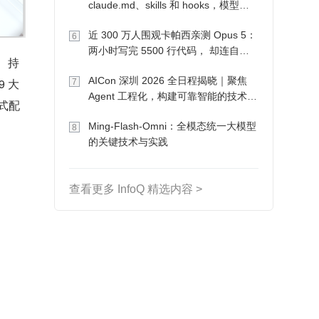
claude.md、skills 和 hooks，模型自
己会想办法
近 300 万人围观卡帕西亲测 Opus 5：
6
两小时写完 5500 行代码， 却连自己
理、持
写的游戏都玩不了
AICon 深圳 2026 全日程揭晓｜聚焦
 大
7
Agent 工程化，构建可靠智能的技术路
站式配
径
Ming-Flash-Omni：全模态统一大模型
8
的关键技术与实践
查看更多 InfoQ 精选内容 >