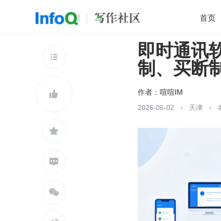
首页
即时通讯
移动开发
Java
开源
架构
O

制、买断
前端
AI
大数据
团队管理
查看更多

作者：
喧喧IM

2026-06-02
天津


