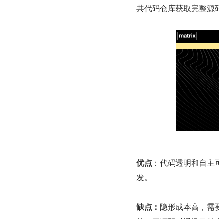
共代码仓库获取完整源
优点
：代码透明和自主
发。
缺点：
隐形成本高，需