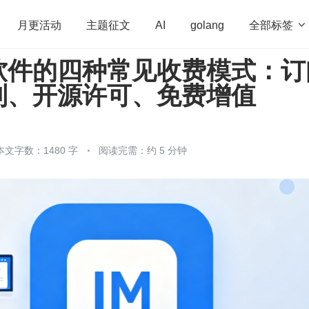
全部标签

月更活动
主题征文
AI
golang
软件的四种常见收费模式：订
penHarmony
算法
学习方法
Web3.0
高
制、开源许可、免费增值
程序员
运维
深度思考
低代码
redis
本文字数：1480 字
阅读完需：约 5 分钟