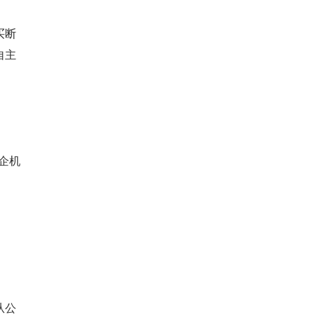
买断
自主
企机
从公