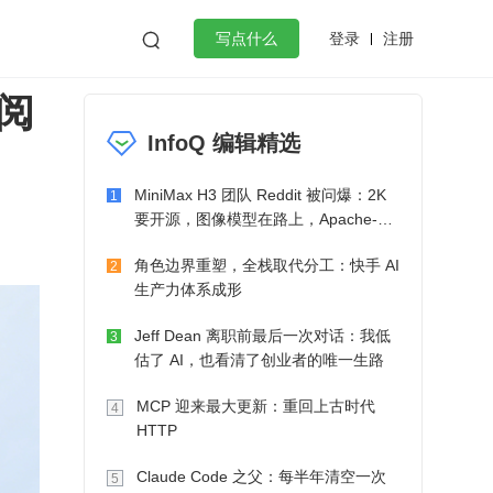
登录
注册

写点什么
阅
效工作
数据库
Python
音视频
InfoQ 编辑精选
golang
微服务架构
flutter
MiniMax H3 团队 Reddit 被问爆：2K
1
要开源，图像模型在路上，Apache-2.0
也在考虑了
角色边界重塑，全栈取代分工：快手 AI
2
生产力体系成形
Jeff Dean 离职前最后一次对话：我低
3
估了 AI，也看清了创业者的唯一生路
MCP 迎来最大更新：重回上古时代
4
HTTP
Claude Code 之父：每半年清空一次
5