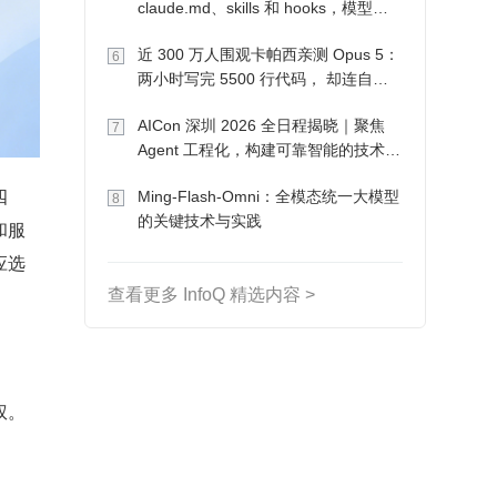
claude.md、skills 和 hooks，模型自
己会想办法
近 300 万人围观卡帕西亲测 Opus 5：
6
两小时写完 5500 行代码， 却连自己
写的游戏都玩不了
AICon 深圳 2026 全日程揭晓｜聚焦
7
Agent 工程化，构建可靠智能的技术路
径
四
Ming-Flash-Omni：全模态统一大模型
8
的关键技术与实践
和服
应选
查看更多 InfoQ 精选内容 >
权。