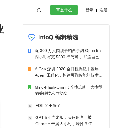
登录
注册

写点什么
业
效工作
数据库
Python
音视频
InfoQ 编辑精选
golang
微服务架构
flutter
近 300 万人围观卡帕西亲测 Opus 5：
1
两小时写完 5500 行代码， 却连自己写
的游戏都玩不了
AICon 深圳 2026 全日程揭晓｜聚焦
2
Agent 工程化，构建可靠智能的技术路
径
Ming-Flash-Omni：全模态统一大模型
3
的关键技术与实践
FDE 又不够了
4
GPT-5.6 当老板：买假用户、被
5
Chrome 干崩 3 小时，烧掉 3 亿