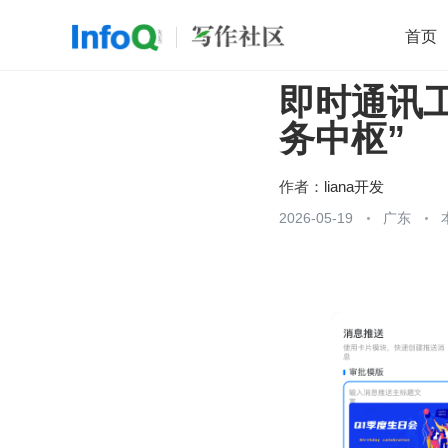
首页
即时通讯工
移动开发
Java
开源
架构
O
务中枢”
前端
AI
大数据
团队管理
查看更多

作者：
liana开发
2026-05-19
广东