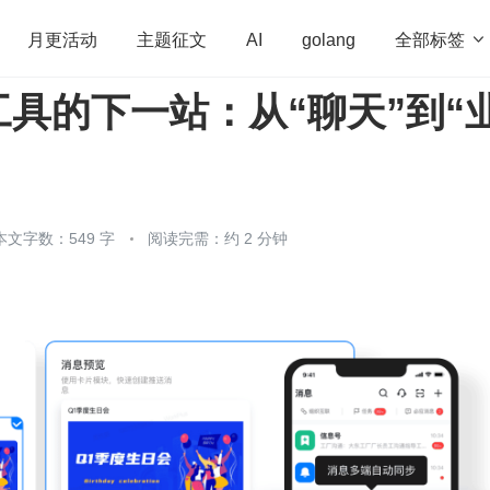
全部标签

月更活动
主题征文
AI
golang
具的下一站：从“聊天”到“
penHarmony
算法
学习方法
Web3.0
高
程序员
运维
深度思考
低代码
redis
本文字数：549 字
阅读完需：约 2 分钟