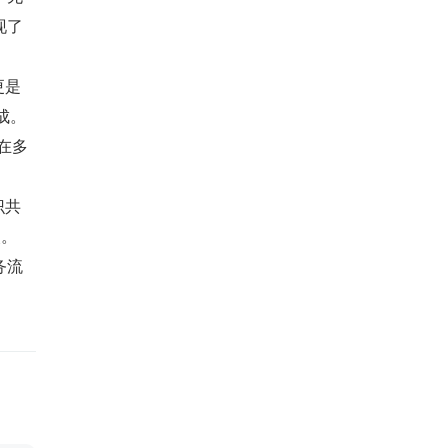
现了
更是
成。
在多
识共
失。
务流