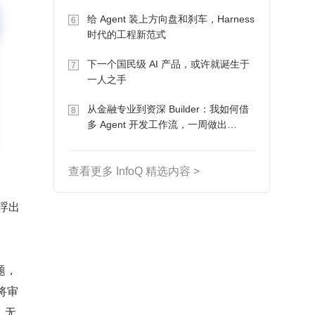
Token 收入却为 0
给 Agent 装上方向盘和刹车，Harness
6
时代的工程新范式
下一个国民级 AI 产品，或许就诞生于
7
一人之手
从金融专业到资深 Builder：我如何借
8
多 Agent 开发工作流，一周做出
MVP、一个月上线
查看更多 InfoQ 精选内容 >
浮出
题，
将审
，无