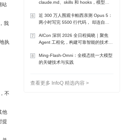
claude.md、skills 和 hooks，模型自
网站
己会想办法
近 300 万人围观卡帕西亲测 Opus 5：
6
中，我
两小时写完 5500 行代码， 却连自己
写的游戏都玩不了
AICon 深圳 2026 全日程揭晓｜聚焦
7
松地执
Agent 工程化，构建可靠智能的技术路
径
Ming-Flash-Omni：全模态统一大模型
8
的关键技术与实践
查看更多 InfoQ 精选内容 >
享，不
其他
时提
，并