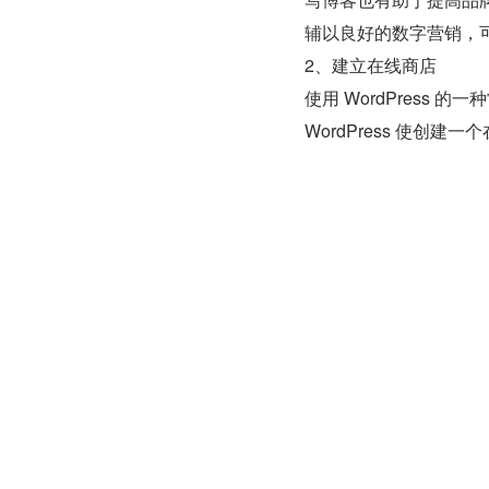
辅以良好的数字营销，
2、建立在线商店
使用 WordPress
WordPress 使创建
想，现在就可以构建一
的竞争对手更好的体验
3、建立社交网络
创建自己的社交网站就像在 
个有相似兴趣的人的网
建立一个渔业社会中心
4、创建帮助论坛
另一种有效利用 Word
助人们解决各种问题。
使论坛对品牌有用的是