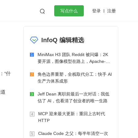
登录
注册

写点什么
效工作
数据库
Python
音视频
InfoQ 编辑精选
golang
微服务架构
flutter
MiniMax H3 团队 Reddit 被问爆：2K
1
要开源，图像模型在路上，Apache-2.0
也在考虑了
：“什
角色边界重塑，全栈取代分工：快手 AI
2
生产力体系成形
知道
Jeff Dean 离职前最后一次对话：我低
3
估了 AI，也看清了创业者的唯一生路
MCP 迎来最大更新：重回上古时代
4
HTTP
Claude Code 之父：每半年清空一次
5