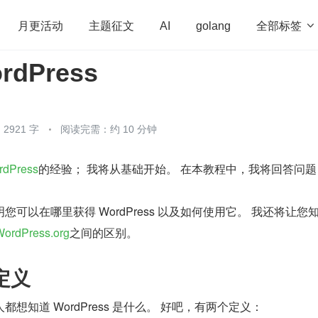
全部标签

月更活动
主题征文
AI
golang
dPress
penHarmony
算法
学习方法
Web3.0
高
程序员
运维
深度思考
低代码
redis
2921 字
阅读完需：约 10 分钟
rdPress
的经验； 我将从基础开始。 在本教程中，我将回答问题
可以在哪里获得 WordPress 以及如何使用它。 我还将让您
WordPress.org
之间的区别。
 定义
想知道 WordPress 是什么。 好吧，有两个定义：