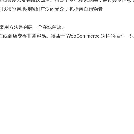
可以很容易地接触到广泛的受众，包括亲自购物者。
 的一种常用方法是创建一个在线商店。
一个在线商店变得非常容易。得益于 WooCommerce 这样的插件，
个电子商务网站，然后立即开始销售。只要有东西要卖，并且提
，在线商店就有巨大的成功潜力。
WordPress 中设置 BuddyPress 这样的插件一样简。这是
络的好方法，特别是如果创建一个利基网站。例如，如果出售渔
就不需要花太多的时间。
Press 的方法是建立帮助论坛。这些网站往往是由社区推动的，
为产品或服务提供帮助。几乎每个主要制造商或开发人员都有一