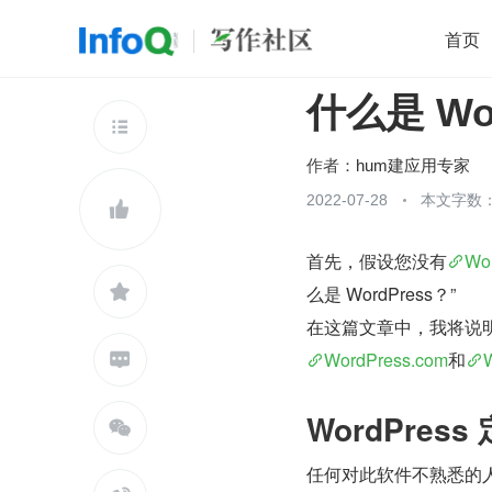
首页
什么是 Wor
移动开发
Java
开源
架构
O

前端
AI
大数据
团队管理
作者：
hum建应用专家
查看更多
2022-07-28
本文字数：


首先，假设您没有
Wo

么是 WordPress？”
在这篇文章中，我将说明您
WordPress.com
和

WordPress

任何对此软件不熟悉的人都