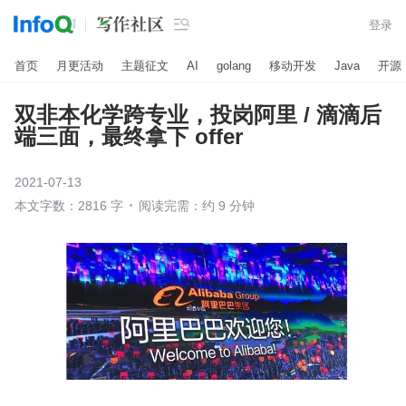

登录
首页
月更活动
主题征文
AI
golang
移动开发
Java
开源
双非本化学跨专业，投岗阿里 / 滴滴后
端三面，最终拿下 offer
2021-07-13
本文字数：2816 字
阅读完需：约 9 分钟