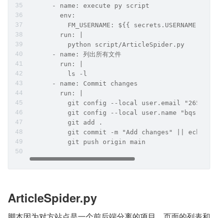
      - name: execute py script
        env:
          FM_USERNAME: ${{ secrets.USERNAME }}
        run: |
          python script/ArticleSpider.py
      - name: 列出所有文件
        run: |
          ls -l
      - name: Commit changes
        run: |
          git config --local user.email "2652364
          git config --local user.name "bqs"
          git add .
          git commit -m "Add changes" || echo "N
          git push origin main
ArticleSpider.py
脚本因为对方站点是一个前后端分离的项目，页面的列表和