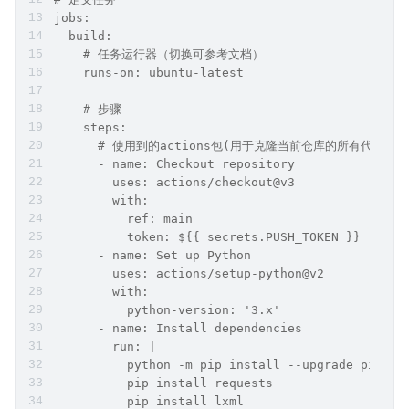
jobs:
  build:
    # 任务运行器（切换可参考文档）
    runs-on: ubuntu-latest
    # 步骤
    steps:
      # 使用到的actions包(用于克隆当前仓库的所有代码)
      - name: Checkout repository
        uses: actions/checkout@v3
        with:
          ref: main
          token: ${{ secrets.PUSH_TOKEN }}  
      - name: Set up Python
        uses: actions/setup-python@v2
        with:
          python-version: '3.x'
      - name: Install dependencies
        run: |
          python -m pip install --upgrade pip
          pip install requests
          pip install lxml