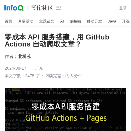

登录
首页
月更活动
主题征文
AI
golang
移动开发
Java
开源
零成本 API 服务搭建，用 GitHub
Actions 自动爬取文章？
作者：
北桥苏
2024-08-17
广东
本文字数：2475 字
阅读完需：约 8 分钟