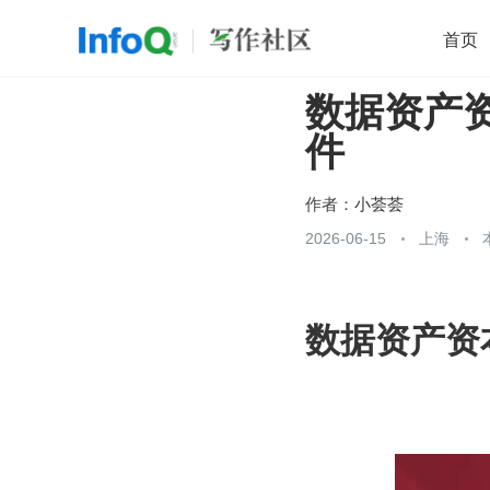
首页
数据资产
移动开发
Java
开源
架构
O
件
前端
AI
大数据
团队管理
查看更多

作者：
小荟荟
2026-06-15
上海
数据资产资