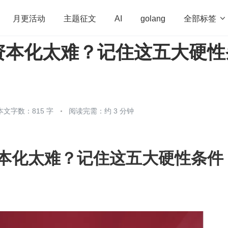
全部标签

月更活动
主题征文
AI
golang
资本化太难？记住这五大硬性
penHarmony
算法
学习方法
Web3.0
高
程序员
运维
深度思考
低代码
redis
本文字数：815 字
阅读完需：约 3 分钟
本化太难？记住这五大硬性条件