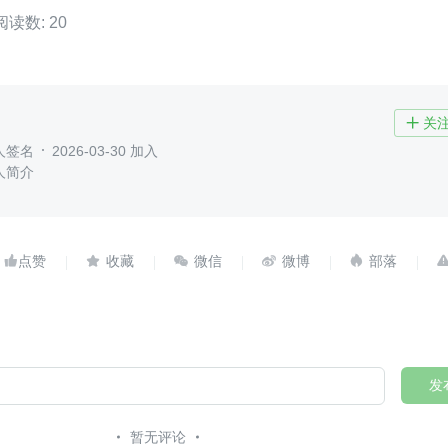
阅读数: 20
关

人签名
2026-03-30 加入
人简介





发
暂无评论