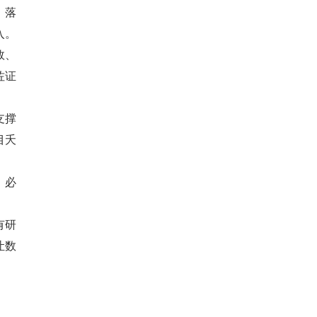
、落
入。
效、
佐证
支撑
目夭
，必
有研
让数