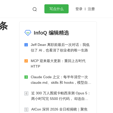
登录
注册

写点什么
条
效工作
数据库
Python
音视频
InfoQ 编辑精选
golang
微服务架构
flutter
Jeff Dean 离职前最后一次对话：我低
1
估了 AI，也看清了创业者的唯一生路
MCP 迎来最大更新：重回上古时代
2
HTTP
Claude Code 之父：每半年清空一次
3
claude.md、skills 和 hooks，模型自己
会想办法
近 300 万人围观卡帕西亲测 Opus 5：
4
两小时写完 5500 行代码， 却连自己
写的游戏都玩不了
AICon 深圳 2026 全日程揭晓｜聚焦
5