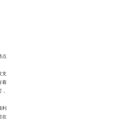
情点
发支
有着
可，
顺利
留在