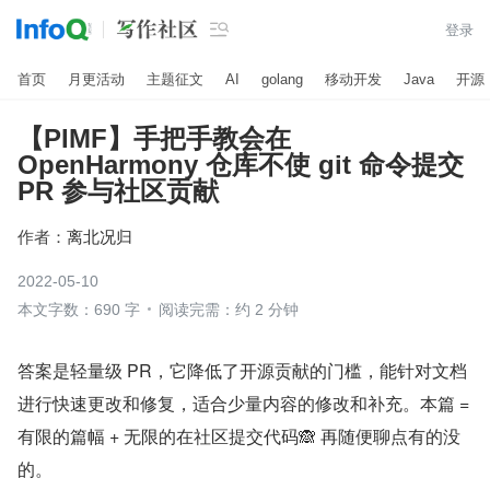

登录
首页
月更活动
主题征文
AI
golang
移动开发
Java
开源
【PIMF】手把手教会在
OpenHarmony 仓库不使 git 命令提交
PR 参与社区贡献
作者：
离北况归
2022-05-10
本文字数：690 字
阅读完需：约 2 分钟
答案是轻量级 PR，它降低了开源贡献的门槛，能针对文档
进行快速更改和修复，适合少量内容的修改和补充。本篇 = 
有限的篇幅 + 无限的在社区提交代码🙈 再随便聊点有的没
的。