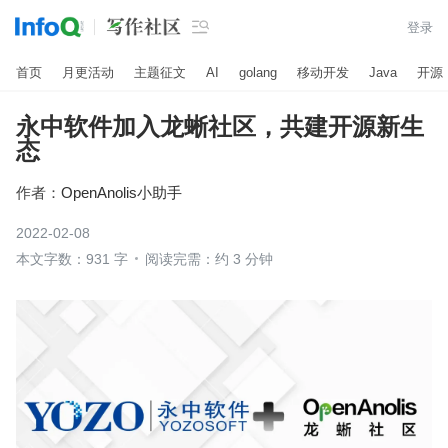

登录
首页
月更活动
主题征文
AI
golang
移动开发
Java
开源
永中软件加入龙蜥社区，共建开源新生
态
作者：
OpenAnolis小助手
2022-02-08
本文字数：931 字
阅读完需：约 3 分钟