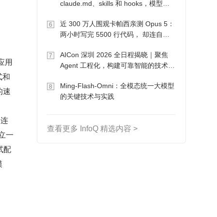
claude.md、skills 和 hooks，模型自
己会想办法
近 300 万人围观卡帕西亲测 Opus 5：
6
两小时写完 5500 行代码， 却连自己
写的游戏都玩不了
AICon 深圳 2026 全日程揭晓｜聚焦
7
据应用
Agent 工程化，构建可靠智能的技术路
式和
径
Ming-Flash-Omni：全模态统一大模型
8
的速
的关键技术与实践
的连
查看更多 InfoQ 精选内容 >
建立一
试配
模