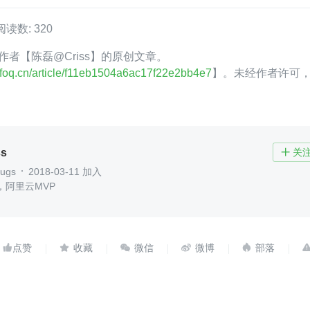
阅读数: 320
oQ 作者【陈磊@Criss】的原创文章。
.infoq.cn/article/f11eb1504a6ac17f22e2bb4e7
】。未经作者许可
s
关

ugs
2018-03-11 加入
，阿里云MVP




