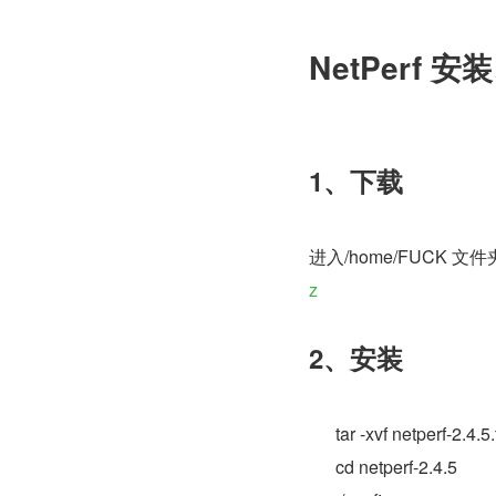
NetPerf 
1、下载
进入/home/FUCK 文件
z
2、安装
      tar -xvf netperf-2.4.
      cd netperf-2.4.5