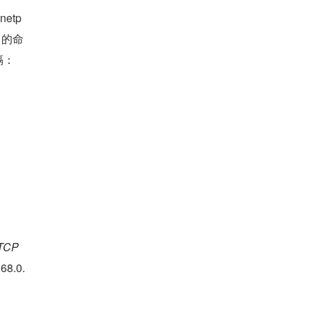
netp
 的命
： 
。 　
TCP
8.0.