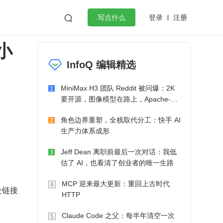
登录
注册

写点什么
小
效工作
数据库
Python
音视频
InfoQ 编辑精选
golang
微服务架构
flutter
MiniMax H3 团队 Reddit 被问爆：2K
1
要开源，图像模型在路上，Apache-2.0
也在考虑了
角色边界重塑，全栈取代分工：快手 AI
2
生产力体系成形
Jeff Dean 离职前最后一次对话：我低
3
估了 AI，也看清了创业者的唯一生路
MCP 迎来最大更新：重回上古时代
4
处链接
HTTP
Claude Code 之父：每半年清空一次
5