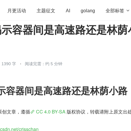
全部标签

月更活动
主题征文
AI
golang
rf 揭示容器间是高速路还是林荫
penHarmony
算法
学习方法
Web3.0
高
程序员
运维
深度思考
低代码
redis
1390 字
阅读完需：约 5 分钟
f 揭示容器间是高速路还是林荫小路
原创文章，遵循
 CC 4.0 BY-SA 
版权协议，转载请附上原文出
g.csdn.net/crisschan