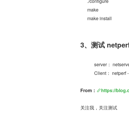
      ./configure
      make
      make install
3、测试 netp
	    server： netserv
	    Client： netperf
From：
https://blog
关注我，关注测试