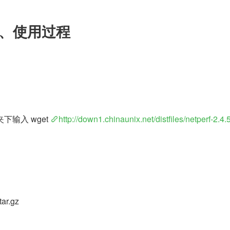
安装、使用过程
夹下输入 wget 
http://down1.chinaunix.net/distfiles/netperf-2.4.5
5.tar.gz