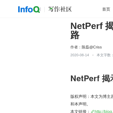
首页
NetPe
移动开发
Java
开源
架构
O
路
前端
AI
大数据
团队管理
查看更多

作者：
陈磊@Criss
2020-08-14
本文字数：
NetPer
版权声明：本文为博主
和本声明。
本文链接：
http://blo