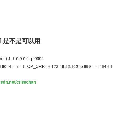
erf 是不是可以用
er -d 4 -L 0.0.0.0 -p 9991
 -l 60 -4 -f -m -t TCP_CRR -H 172.16.22.102 -p 9991 -- -r 64,64
.csdn.net/crisschan