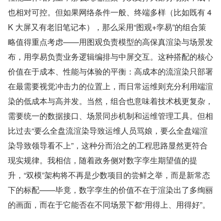
也相对可控。但如果网络条件一般、终端多样（比如既有 4
K 大屏又有老旧笔记本），那么采用“图观+孪易”的组合策
略值得重点考虑——用图观负责模型的高保真渲染与场景发
布，用孪易负责业务逻辑编排与中屏交互。这种搭配的核心
价值在于成本、性能与体验的平衡：高成本的流渲染只部署
在最需要视觉冲击力的位置上，而日常运维则充分利用端渲
染的低成本与高并发。当然，组合也意味着技术栈更复杂，
需要统一的数据接口、场景同步机制和运维管理工具。但相
比过去“要么全盘流渲染导致运维人员骂娘，要么全盘端渲
染导致领导看不上”，这种分而治之的工程思路显然更符合
现实规律。我相信，随着政务侧对数字孪生期望值的提
升，“双模”架构将不再是少数项目的尝鲜之举，而是新常态
下的标配——毕竟，数字孪生的价值不在于渲染出了多绚丽
的画面，而在于它能否在不同场景下都“用得上、用得好”。