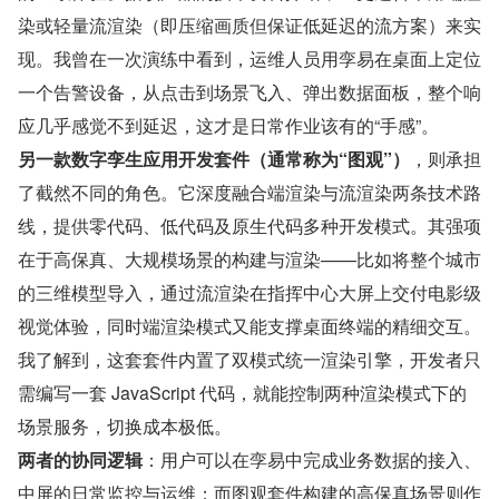
染或轻量流渲染（即压缩画质但保证低延迟的流方案）来实
现。我曾在一次演练中看到，运维人员用孪易在桌面上定位
一个告警设备，从点击到场景飞入、弹出数据面板，整个响
应几乎感觉不到延迟，这才是日常作业该有的“手感”。
另一款数字孪生应用开发套件（通常称为“图观”）
，则承担
了截然不同的角色。它深度融合端渲染与流渲染两条技术路
线，提供零代码、低代码及原生代码多种开发模式。其强项
在于高保真、大规模场景的构建与渲染——比如将整个城市
的三维模型导入，通过流渲染在指挥中心大屏上交付电影级
视觉体验，同时端渲染模式又能支撑桌面终端的精细交互。
我了解到，这套套件内置了双模式统一渲染引擎，开发者只
需编写一套 JavaScript 代码，就能控制两种渲染模式下的
场景服务，切换成本极低。
两者的协同逻辑
：用户可以在孪易中完成业务数据的接入、
中屏的日常监控与运维；而图观套件构建的高保真场景则作