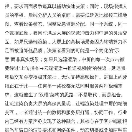
径，要求画面极致逼真以辅助快速决策；同时，现场指挥人
员的平板、后端分析人员的桌面，需要低延迟地操控三维地
图、查看设备状态、调整应急资源分配。同一个系统，同一
个数据底座，要同时满足大屏的视觉冲击力和中屏的灵活交
互。如果只选端渲染，大屏上的高模场景会因为终端算力不
足而被迫降低品质，决策者看到的可能是一个简化的“示
意”而非真实场景；如果只选流渲染，中屏的每一次点击都
要经过“上传指令→云端渲染→推送视频帧”的往返，延迟累
积后交互会变得极其笨拙，无法支持高频操作。逻辑上的死
结正在于此——任何单一路径都无法同时服务两种极端需
求。这就催生了“双模”架构的思路：不是取代，而是组合。
让流渲染负责大屏的高保真呈现，让端渲染处理中屏的精细
交互，二者通过统一的数据和服务层打通，协同工作。行业
内已经有方案声称实现了这种融合，其核心在于客户端能根
据当前窗口的渲染要求和网络条件，动态切换或叠加两种渲