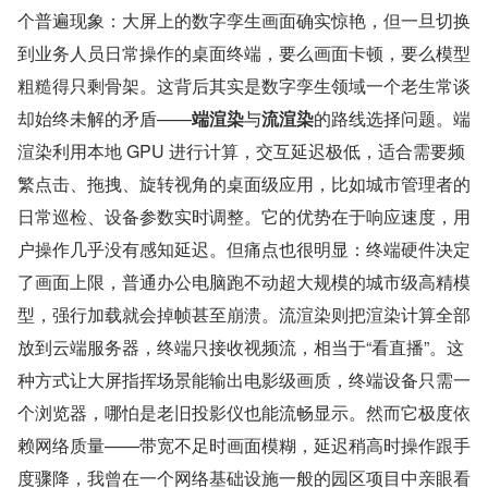
个普遍现象：大屏上的数字孪生画面确实惊艳，但一旦切换
到业务人员日常操作的桌面终端，要么画面卡顿，要么模型
粗糙得只剩骨架。这背后其实是数字孪生领域一个老生常谈
却始终未解的矛盾——
端渲染
与
流渲染
的路线选择问题。端
渲染利用本地 GPU 进行计算，交互延迟极低，适合需要频
繁点击、拖拽、旋转视角的桌面级应用，比如城市管理者的
日常巡检、设备参数实时调整。它的优势在于响应速度，用
户操作几乎没有感知延迟。但痛点也很明显：终端硬件决定
了画面上限，普通办公电脑跑不动超大规模的城市级高精模
型，强行加载就会掉帧甚至崩溃。流渲染则把渲染计算全部
放到云端服务器，终端只接收视频流，相当于“看直播”。这
种方式让大屏指挥场景能输出电影级画质，终端设备只需一
个浏览器，哪怕是老旧投影仪也能流畅显示。然而它极度依
赖网络质量——带宽不足时画面模糊，延迟稍高时操作跟手
度骤降，我曾在一个网络基础设施一般的园区项目中亲眼看