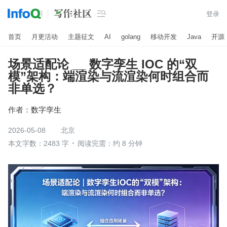

登录
首页
月更活动
主题征文
AI
golang
移动开发
Java
开源
场景适配论 __ 数字孪生 IOC 的“双
模”架构：端渲染与流渲染何时组合而
非单选？
作者：
数字孪生
2026-05-08
北京
本文字数：2483 字
阅读完需：约 8 分钟