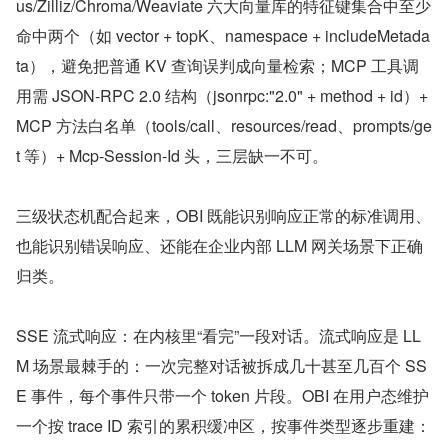
us/Zilliz/Chroma/Weaviate 六大向量库的特征键集合中至少
命中两个（如 vector + topK、namespace + includeMetada
ta），避免把普通 KV 查询误判成向量检索；MCP 工具调
用需 JSON-RPC 2.0 结构（jsonrpc:"2.0" + method + id）+ 
MCP 方法白名单（tools/call、resources/read、prompts/ge
t 等）+ Mcp-Session-Id 头，三层缺一不可。
三级状态机配合起来，OBI 既能识别响应正常的标准调用、
也能识别错误响应、还能在企业内部 LLM 网关场景下正确
归类。
SSE 流式响应：在内核里“看完”一段对话。流式响应是 LL
M 场景最棘手的：一次完整对话被拆成几十甚至几百个 SS
E 事件，每个事件只带一个 token 片段。OBI 在用户态维护
一个按 trace ID 索引的累积缓冲区，按事件类型逐步重建：