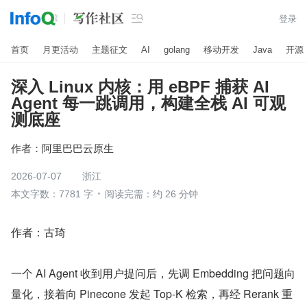

登录
首页
月更活动
主题征文
AI
golang
移动开发
Java
开源
深入 Linux 内核：用 eBPF 捕获 AI
Agent 每一跳调用，构建全栈 AI 可观
测底座
作者：
阿里巴巴云原生
2026-07-07
浙江
本文字数：7781 字
阅读完需：约 26 分钟
作者：古琦
一个 AI Agent 收到用户提问后，先调 Embedding 把问题向
量化，接着向 Pinecone 发起 Top-K 检索，再经 Rerank 重