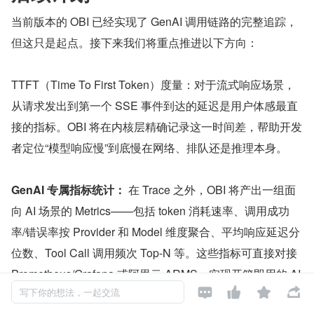
当前版本的 OBI 已经实现了 GenAI 调用链路的完整追踪，
但这只是起点。接下来我们将重点推进以下方向：
TTFT（Time To First Token）度量：对于流式响应场景，
从请求发出到第一个 SSE 事件到达的延迟是用户体感最直
接的指标。OBI 将在内核层精确记录这一时间差，帮助开发
者定位“模型响应慢”到底慢在网络、排队还是推理本身。
GenAI 专属指标统计：
 在 Trace 之外，OBI 将产出一组面
向 AI 场景的 Metrics——包括 token 消耗速率、调用成功
率/错误率按 Provider 和 Model 维度聚合、平均响应延迟分
位数、Tool Call 调用频次 Top-N 等。这些指标可直接对接 
Prometheus/Grafana 或阿里云 ARMS，实现开箱即用的 AI 




应用监控大盘。同时持续跟进新兴 AI 服务商（DeepSee
写下你的想法，一起交流