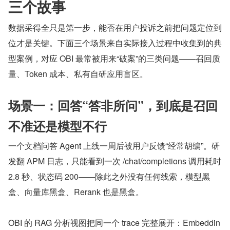
三个故事
数据采得全只是第一步，能否在用户投诉之前把问题定位到
位才是关键。下面三个场景来自实际接入过程中收集到的典
型案例，对应 OBI 最常被用来“破案”的三类问题——召回质
量、Token 成本、私有自研应用盲区。
场景一：回答“答非所问”，到底是召回
不准还是模型不行
一个文档问答 Agent 上线一周后被用户反馈“经常胡编”。研
发翻 APM 日志，只能看到一次 /chat/completions 调用耗时 
2.8 秒、状态码 200——除此之外没有任何线索，模型黑
盒、向量库黑盒、Rerank 也是黑盒。
OBI 的 RAG 分析视图把同一个 trace 完整展开：Embeddin