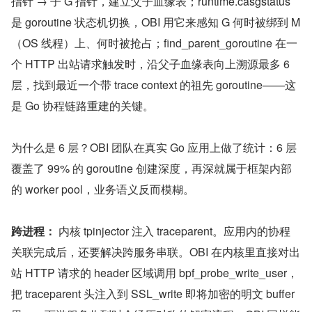
指针 → 子 G 指针，建立父子血缘表；runtime.casgstatus 
是 goroutine 状态机切换，OBI 用它来感知 G 何时被绑到 M
（OS 线程）上、何时被抢占；find_parent_goroutine 在一
个 HTTP 出站请求触发时，沿父子血缘表向上溯源最多 6 
层，找到最近一个带 trace context 的祖先 goroutine——这
是 Go 协程链路重建的关键。
为什么是 6 层？OBI 团队在真实 Go 应用上做了统计：6 层
覆盖了 99% 的 goroutine 创建深度，再深就属于框架内部
的 worker pool，业务语义反而模糊。
跨进程：
 内核 tpinjector 注入 traceparent。应用内的协程
关联完成后，还要解决跨服务串联。OBI 在内核里直接对出
站 HTTP 请求的 header 区域调用 bpf_probe_write_user，
把 traceparent 头注入到 SSL_write 即将加密的明文 buffer 