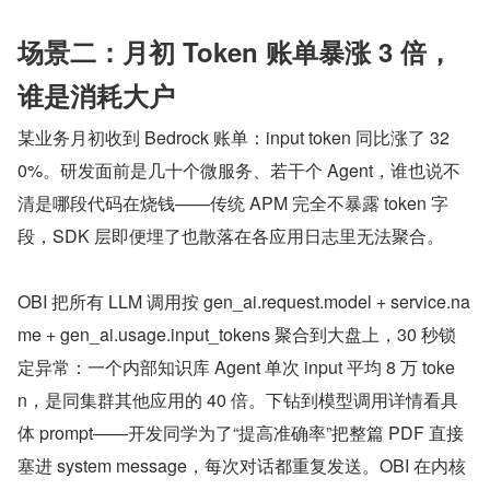
场景二：月初 Token 账单暴涨 3 倍，
谁是消耗大户
某业务月初收到 Bedrock 账单：input token 同比涨了 32
0%。研发面前是几十个微服务、若干个 Agent，谁也说不
清是哪段代码在烧钱——传统 APM 完全不暴露 token 字
段，SDK 层即便埋了也散落在各应用日志里无法聚合。
OBI 把所有 LLM 调用按 gen_ai.request.model + service.na
me + gen_ai.usage.input_tokens 聚合到大盘上，30 秒锁
定异常：一个内部知识库 Agent 单次 input 平均 8 万 toke
n，是同集群其他应用的 40 倍。下钻到模型调用详情看具
体 prompt——开发同学为了“提高准确率”把整篇 PDF 直接
塞进 system message，每次对话都重复发送。OBI 在内核