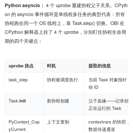
Python asyncio：
 4 个 uprobe 重建协程父子关系。CPyth
on 的 asyncio 事件循环是单线程多任务的典型代表：所有
协程跑在同一个 OS 线程上，靠 Task.step() 切换。OBI 在 
CPython 解释器上挂了 4 个 uprobe，分别盯住协程生命周
期的四个关键点：
uprobe 挂点
时机
提取的信息
task_step
协程被调度执行
当前 Task 对象指针
份 ID
Task.
init
新协程创建
父子血缘——记录创建该 
正在运行的 Task
PyContext_Cop
上下文复制
contextvars 的快
yCurrent
数据传递通道