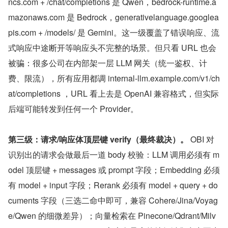
ncs.com + /chat/completions 是 Qwen，bedrock-runtime.a
mazonaws.com 是 Bedrock，generativelanguage.googlea
pis.com + /models/ 是 Gemini。这一级覆盖了错误响应、流
式响应中途断开等响应头不完整的场景。但只看 URL 也会
被骗：很多公司在内部架一层 LLM 网关（统一鉴权、计
费、限流），所有应用都调 internal-llm.example.com/v1/ch
at/completions ，URL 看上去是 OpenAI 兼容格式，但实际
后端可能转发到任何一个 Provider。
第三级：请求/响应体顶层键 verify（最终裁决）。
 OBI 对
识别出的请求会做最后一道 body 校验：LLM 调用必须有 m
odel 顶层键 + messages 或 prompt 字段；Embedding 必须
有 model + input 字段；Rerank 必须有 model + query + do
cuments 字段（三选二命中即可，兼容 Cohere/Jina/Voyag
e/Qwen 的细微差异）；向量检索在 Pinecone/Qdrant/Milv