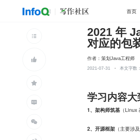
首页
2021 年
移动开发
Java
开源
架构
O

对应的包
前端
AI
大数据
团队管理
查看更多

作者：
策划Java工程师

2021-07-31
本文字数：

学习内容大

1、架构师筑基
（Linu

2、开源框架
（主要涉及 