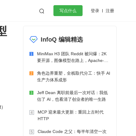
登录
注册

写点什么
型
效工作
数据库
Python
音视频
InfoQ 编辑精选
golang
微服务架构
flutter
MiniMax H3 团队 Reddit 被问爆：2K
1
要开源，图像模型在路上，Apache-2.0
也在考虑了
角色边界重塑，全栈取代分工：快手 AI
2
生产力体系成形
Jeff Dean 离职前最后一次对话：我低
3
估了 AI，也看清了创业者的唯一生路
t）
MCP 迎来最大更新：重回上古时代
4
HTTP
Claude Code 之父：每半年清空一次
5