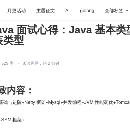
全部标签

月更活动
主题征文
AI
golang
 Java 面试心得：Java 基本类
penHarmony
算法
学习方法
Web3.0
高
装类型
程序员
运维
深度思考
低代码
redis
629 字
阅读完需：约 2 分钟
致内容：
x 基础与进阶+Netty 框架+Mysql+并发编程+JVM 性能调优+Tomca
SSM 框架）